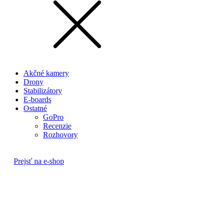
Akčné kamery
Drony
Stabilizátory
E-boards
Ostatné
GoPro
Recenzie
Rozhovory
Prejsť na e-shop