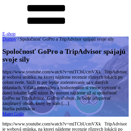
E-shop
Domov
/
Spoločnosť GoPro a TripAdvisor spájajú svoje sily
Spoločnosť GoPro a TripAdvisor spájajú
svoje sily
https://www.youtube.com/watch?v=miTCbUcmVXk TripAdvisor
je webová stránka, na ktorej nájdeme recenzie rôznych lokácii po
celom svete. Slúži to pre lepšie zorientovanie sa v daných
oblastiach. Vďaka foto/videu a hodnoteniam si vieme vytvoriť o
danej lokalite lepší názor. Po novom nájdeme už aj spoločnosť
GoPro na TripAdvisor. GoPro sľubuje, že bude prispievať
zaujímavý obsah, ktorý by nám […]
Staršia publikácia
Matej Golis
https://www.youtube.com/watch?v=miTCbUcmVXk TripAdvisor
je webová stránka, na ktorej nájdeme recenzie rôznych lokácii po