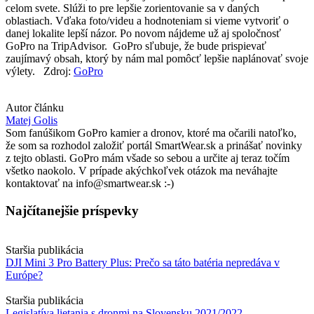
celom svete. Slúži to pre lepšie zorientovanie sa v daných
oblastiach. Vďaka foto/videu a hodnoteniam si vieme vytvoriť o
danej lokalite lepší názor. Po novom nájdeme už aj spoločnosť
GoPro na TripAdvisor. GoPro sľubuje, že bude prispievať
zaujímavý obsah, ktorý by nám mal pomôcť lepšie naplánovať svoje
výlety. Zdroj:
GoPro
Autor článku
Matej Golis
Som fanúšikom GoPro kamier a dronov, ktoré ma očarili natoľko,
že som sa rozhodol založiť portál SmartWear.sk a prinášať novinky
z tejto oblasti. GoPro mám všade so sebou a určite aj teraz točím
všetko naokolo. V prípade akýchkoľvek otázok ma neváhajte
kontaktovať na info@smartwear.sk :-)
Najčítanejšie príspevky
Staršia publikácia
DJI Mini 3 Pro Battery Plus: Prečo sa táto batéria nepredáva v
Európe?
Staršia publikácia
Legislatíva lietania s dronmi na Slovensku 2021/2022