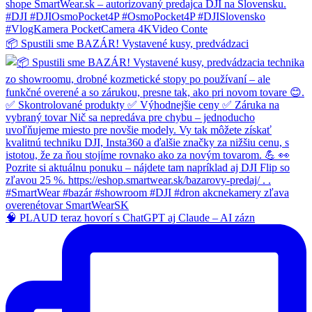
📦 Spustili sme BAZÁR! Vystavené kusy, predvádzaci
🧠 PLAUD teraz hovorí s ChatGPT aj Claude – AI zázn