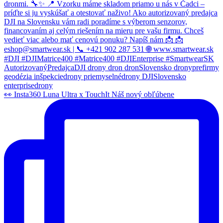
👀 Insta360 Luna Ultra x TouchIt Náš nový obľúbene