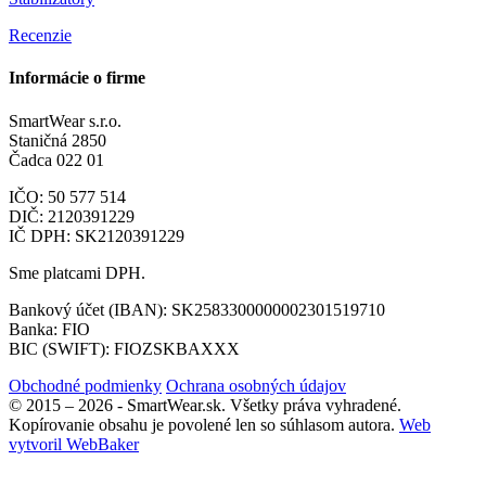
Recenzie
Informácie o firme
SmartWear s.r.o.
Staničná 2850
Čadca 022 01
IČO: 50 577 514
DIČ: 2120391229
IČ DPH: SK2120391229
Sme platcami DPH.
Bankový účet (IBAN): SK2583300000002301519710
Banka: FIO
BIC (SWIFT): FIOZSKBAXXX
Obchodné podmienky
Ochrana osobných údajov
© 2015 – 2026 - SmartWear.sk. Všetky práva vyhradené.
Kopírovanie obsahu je povolené len so súhlasom autora.
Web
vytvoril WebBaker