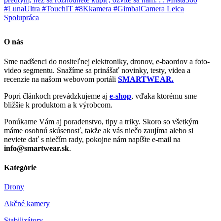
O nás
Sme nadšenci do nositeľnej elektroniky, dronov, e-baordov a foto-
video segmentu. Snažíme sa prinášať novinky, testy, videa a
recenzie na našom webovom portáli
SMARTWEAR.
Popri článkoch prevádzkujeme aj
e-shop
, vďaka ktorému sme
bližšie k produktom a k výrobcom.
Ponúkame Vám aj poradenstvo, tipy a triky. Skoro so všetkým
máme osobnú skúsenosť, takže ak vás niečo zaujíma alebo si
neviete dať s niečím rady, pokojne nám napíšte e-mail na
info@smartwear.sk
.
Kategórie
Drony
Akčné kamery
Stabilizátory