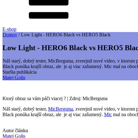
E-shop
Domov
/
Low Light - HERO6 Black vs HERO5 Black
Low Light - HERO6 Black vs HERO5 Bla
Náš starý, dobrý tester, MicBergsma, zverejnil nové video, v kto
Black ponúka krajší obraz, ale je aj viac zašumený. Mic mal na o
Staršia publikácia
Matej Golis
Ktorý obraz sa vám páči viacej ? | Zdroj: MicBergsma
Náš starý, dobrý tester,
MicBergsma
, zverejnil nové video, v ktoro
Black ponúka krajší obraz, ale je aj viac zašumený.
Mic
mal na oboch
Autor článku
Matej Golis