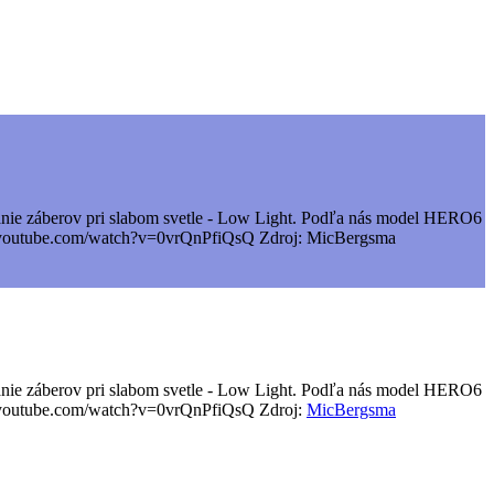
nie záberov pri slabom svetle - Low Light. Podľa nás model HERO6
www.youtube.com/watch?v=0vrQnPfiQsQ Zdroj: MicBergsma
anie záberov pri slabom svetle - Low Light. Podľa nás model HERO6
w.youtube.com/watch?v=0vrQnPfiQsQ Zdroj:
MicBergsma