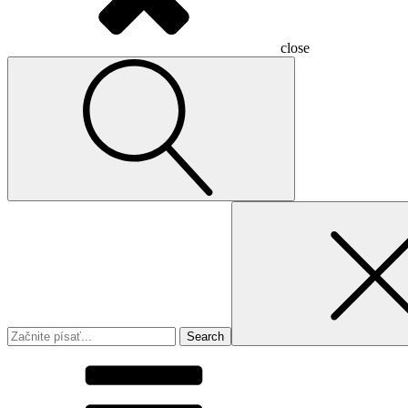
close
Search
for