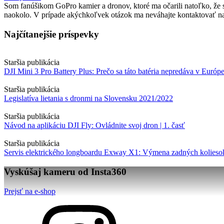
Som fanúšikom GoPro kamier a dronov, ktoré ma očarili natoľko, že so
naokolo. V prípade akýchkoľvek otázok ma neváhajte kontaktovať na
Najčítanejšie príspevky
Staršia publikácia
DJI Mini 3 Pro Battery Plus: Prečo sa táto batéria nepredáva v Európ
Staršia publikácia
Legislatíva lietania s dronmi na Slovensku 2021/2022
Staršia publikácia
Návod na aplikáciu DJI Fly: Ovládnite svoj dron | 1. časť
Staršia publikácia
Servis elektrického longboardu Exway X1: Výmena zadných kolieso
Vyskúšaj kameru od Insta360
Prejsť na e-shop