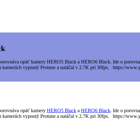
ck
rom porovnáva opäť kamery HERO5 Black a HERO6 Black. Ide o porovna
boch kamerách vypnutý Protune a natáčal v 2.7K pri 30fps. https://
m porovnáva opäť kamery
HERO5 Black
a
HERO6 Black
. Ide o porovn
 kamerách vypnutý Protune a natáčal v 2.7K pri 30fps. https://ww