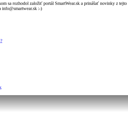
m sa rozhodol založiť portál SmartWear.sk a prinášať novinky z tejto 
 info@smartwear.sk :-)
e?
k