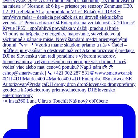
👀 Insta360 Luna Ultra x TouchIt Náš nový obľúbene