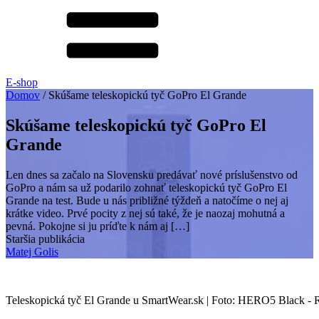
E-shop
Domov
/
Skúšame teleskopickú tyč GoPro El Grande
Skúšame teleskopickú tyč GoPro El
Grande
Len dnes sa začalo na Slovensku predávať nové príslušenstvo od
GoPro a nám sa už podarilo zohnať teleskopickú tyč GoPro El
Grande na test. Bude u nás približné týždeň a natočíme o nej aj
krátke video. Prvé pocity z nej sú také, že je naozaj mohutná a
pevná. Pokojne si ju príďte k nám aj […]
Staršia publikácia
Matej Golis
Teleskopická tyč El Grande u SmartWear.sk | Foto: HERO5 Black 