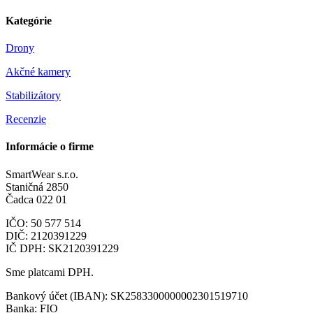
Kategórie
Drony
Akčné kamery
Stabilizátory
Recenzie
Informácie o firme
SmartWear s.r.o.
Staničná 2850
Čadca 022 01
IČO: 50 577 514
DIČ: 2120391229
IČ DPH: SK2120391229
Sme platcami DPH.
Bankový účet (IBAN): SK2583300000002301519710
Banka: FIO