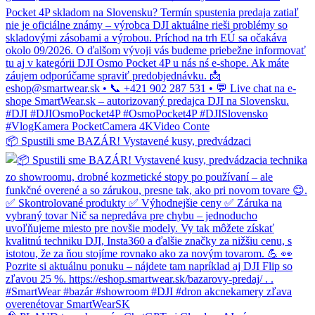
📦 Spustili sme BAZÁR! Vystavené kusy, predvádzaci