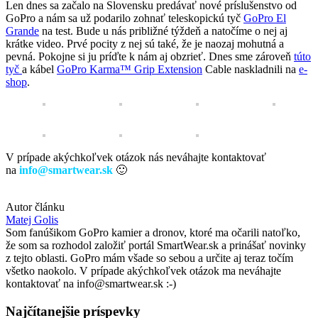
Len dnes sa začalo na Slovensku predávať nové príslušenstvo od
GoPro a nám sa už podarilo zohnať teleskopickú tyč
GoPro El
Grande
na test. Bude u nás približné týždeň a natočíme o nej aj
krátke video. Prvé pocity z nej sú také, že je naozaj mohutná a
pevná. Pokojne si ju príďte k nám aj obzrieť. Dnes sme zároveň
túto
tyč
a kábel
GoPro Karma™ Grip Extension
Cable naskladnili na
e-
shop
.
V prípade akýchkoľvek otázok nás neváhajte kontaktovať
na
info@smartwear.sk
🙂
Autor článku
Matej Golis
Som fanúšikom GoPro kamier a dronov, ktoré ma očarili natoľko,
že som sa rozhodol založiť portál SmartWear.sk a prinášať novinky
z tejto oblasti. GoPro mám všade so sebou a určite aj teraz točím
všetko naokolo. V prípade akýchkoľvek otázok ma neváhajte
kontaktovať na info@smartwear.sk :-)
Najčítanejšie príspevky