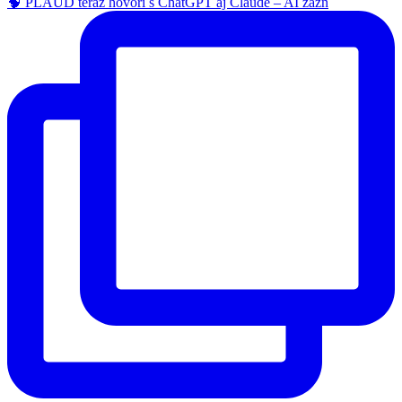
🧠 PLAUD teraz hovorí s ChatGPT aj Claude – AI zázn