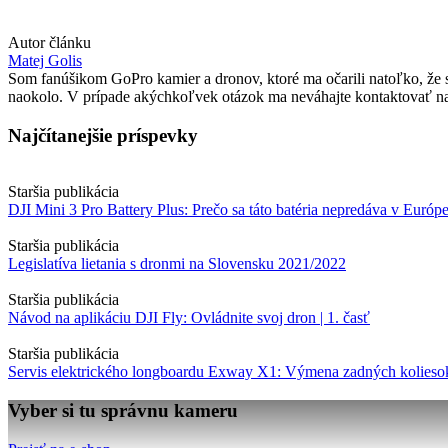
Autor článku
Matej Golis
Som fanúšikom GoPro kamier a dronov, ktoré ma očarili natoľko, že so
naokolo. V prípade akýchkoľvek otázok ma neváhajte kontaktovať na
Najčítanejšie príspevky
Staršia publikácia
DJI Mini 3 Pro Battery Plus: Prečo sa táto batéria nepredáva v Európ
Staršia publikácia
Legislatíva lietania s dronmi na Slovensku 2021/2022
Staršia publikácia
Návod na aplikáciu DJI Fly: Ovládnite svoj dron | 1. časť
Staršia publikácia
Servis elektrického longboardu Exway X1: Výmena zadných kolieso
Vyber si tu správnu kameru