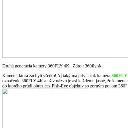
Druhá generácia kamery 360FLY 4K | Zdroj: 360fly.sk
Kamera, ktorá zachytí všetko! Aj taký má prívlastok kamera
360FLY
označenie 360FLY 4K a už z názvu je asi každému jasné, že kamera
do ktorého prúdi obraz cez Fish-Eye objektív so zorným poľom 360° h