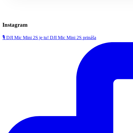
Instagram
🎙️ DJI Mic Mini 2S je tu! DJI Mic Mini 2S prináša