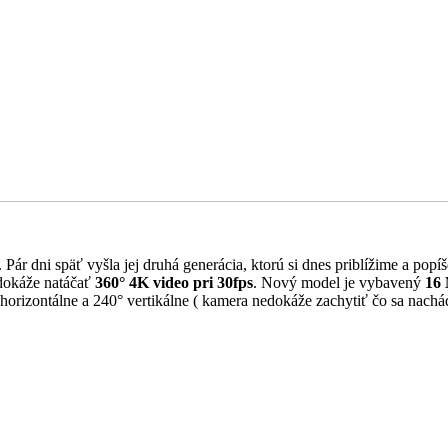
. Pár dni späť vyšla jej druhá generácia, ktorú si dnes priblížime a p
 dokáže natáčať
360° 4K video pri 30fps
. Nový model je vybavený
16
orizontálne a 240° vertikálne ( kamera nedokáže zachytiť čo sa nachád