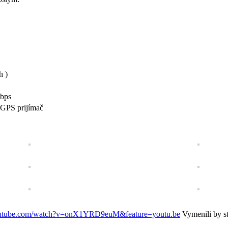
h )
bps
 GPS prijímač
outube.com/watch?v=onX1YRD9euM&feature=youtu.be
Vymenili by s