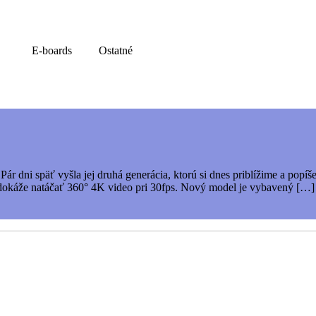
E-boards
Ostatné
ár dni späť vyšla jej druhá generácia, ktorú si dnes priblížime a pop
dokáže natáčať 360° 4K video pri 30fps. Nový model je vybavený […]