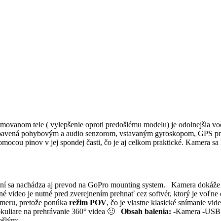
vanom tele ( vylepšenie oproti predošlému modelu) je odolnejšia voč
bavená pohybovým a audio senzorom, vstavaným gyroskopom, GPS pr
omocou pinov v jej spondej časti, čo je aj celkom praktické. Kamera sa
lení sa nachádza aj prevod na GoPro mounting system. Kamera dokáže z
né video je nutné pred zverejnením prehnať cez softvér, ktorý je voľ
ameru, pretože ponúka
režim POV
, čo je vlastne klasické snímanie v
okuliare na prehrávanie 360° videa 🙂
Obsah balenia:
-Kamera -USB k
ošlým: