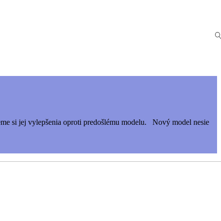
íšeme si jej vylepšenia oproti predošlému modelu. Nový model nesie