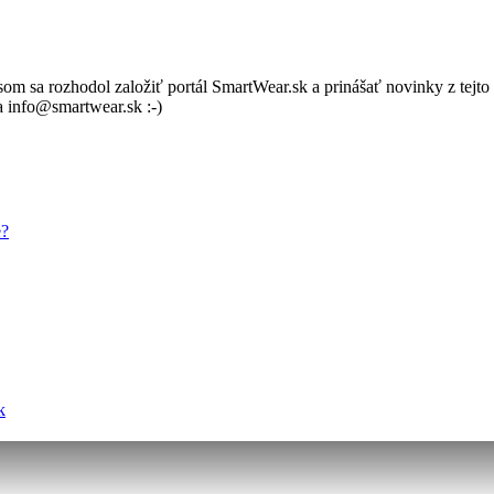
m sa rozhodol založiť portál SmartWear.sk a prinášať novinky z tejto 
 info@smartwear.sk :-)
e?
k