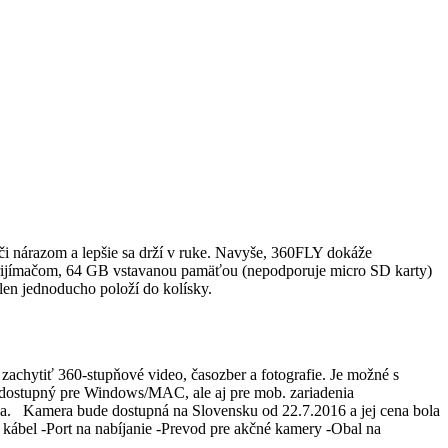
i nárazom a lepšie sa drží v ruke. Navyše, 360FLY dokáže
ijímačom, 64 GB vstavanou pamäťou (nepodporuje micro SD karty)
 len jednoducho položí do kolísky.
achytiť 360-stupňové video, časozber a fotografie. Je možné s
ne dostupný pre Windows/MAC, ale aj pre mob. zariadenia
idea. Kamera bude dostupná na Slovensku od 22.7.2016 a jej cena bola
ábel -Port na nabíjanie -Prevod pre akčné kamery -Obal na