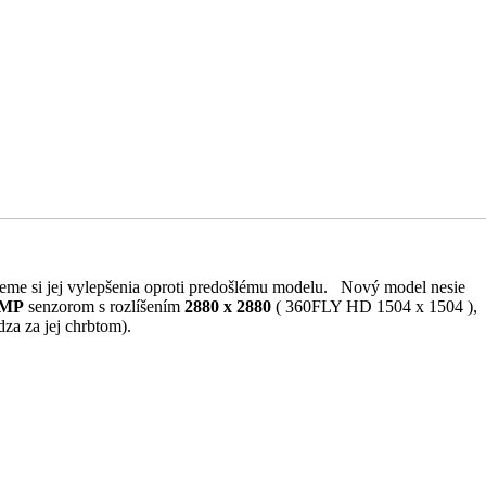
opíšeme si jej vylepšenia oproti predošlému modelu. Nový model nesie
 MP
senzorom s rozlíšením
2880 x 2880
( 360FLY HD 1504 x 1504 ),
za za jej chrbtom).