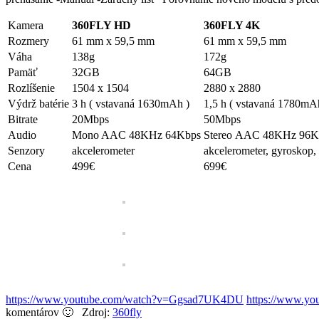
Kamera
360FLY HD
360FLY 4K
Rozmery
61 mm x 59,5 mm
61 mm x 59,5 mm
Váha
138g
172g
Pamäť
32GB
64GB
Rozlíšenie
1504 x 1504
2880 x 2880
Výdrž batérie
3 h ( vstavaná 1630mAh )
1,5 h ( vstavaná 1780mA
Bitrate
20Mbps
50Mbps
Audio
Mono AAC 48KHz 64Kbps
Stereo AAC 48KHz 96K
Senzory
akcelerometer
akcelerometer, gyroskop,
Cena
499€
699€
https://www.youtube.com/watch?v=Ggsad7UK4DU
https://www.y
komentárov 🙂 Zdroj:
360fly