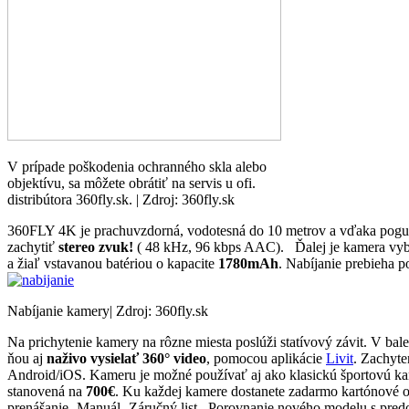
V prípade poškodenia ochranného skla alebo
objektívu, sa môžete obrátiť na servis u ofi.
distribútora 360fly.sk. | Zdroj: 360fly.sk
360FLY 4K je prachuvzdorná, vodotesná do 10 metrov a vďaka pogumo
zachytiť
stereo zvuk!
( 48 kHz, 96 kbps AAC). Ďalej je kamera vy
a žiaľ vstavanou batériou o kapacite
1780mAh
. Nabíjanie prebieha p
Nabíjanie kamery| Zdroj: 360fly.sk
Na prichytenie kamery na rôzne miesta poslúži statívový závit. V ba
ňou aj
naživo vysielať 360° video
, pomocou aplikácie
Livit
. Zachyte
Android/iOS. Kameru je možné používať aj ako klasickú športovú k
stanovená na
700€
. Ku každej kamere dostanete zadarmo kartónové 
prenášanie -Manuál -Záručný list Porovnanie nového modelu s pred