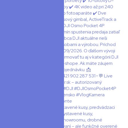
📦 Spustili sme BAZÁR! Vystavené kusy, predvádzaci