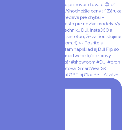
🧠 PLAUD teraz hovorí s ChatGPT aj Claude – AI zázn