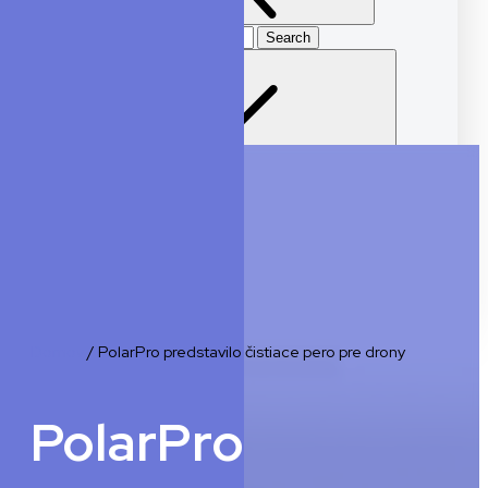
Search
for
E-shop
Domov
/
PolarPro predstavilo čistiace pero pre drony
PolarPro