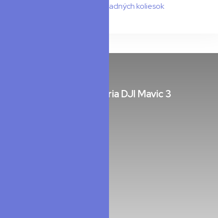
Výmena zadných koliesok
Séria DJI Mavic 3