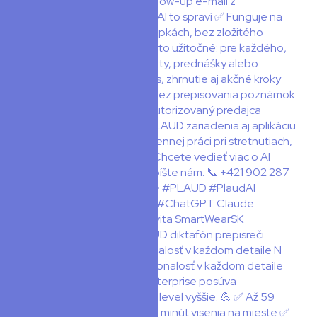
🚁 DJI Matrice 400 – dokonalosť v každom detaile N