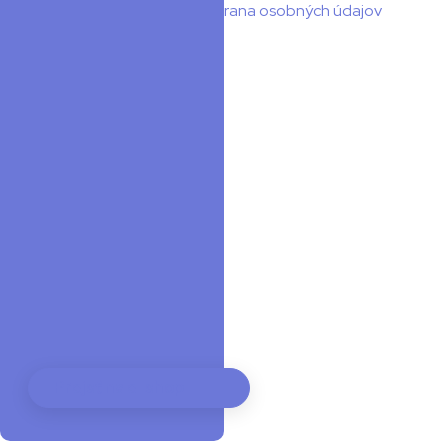
Obchodné podmienky
Ochrana osobných údajov
© 2015 – 2026 - SmartWear.sk. Všetky práva vyhradené.
Kopírovanie obsahu je povolené len so súhlasom autora.
Web vytvoril WebBaker
Akčné kamery
Drony
Stabilizátory
E-boards
Ostatné
GoPro
Recenzie
Rozhovory
Prejsť na e-shop