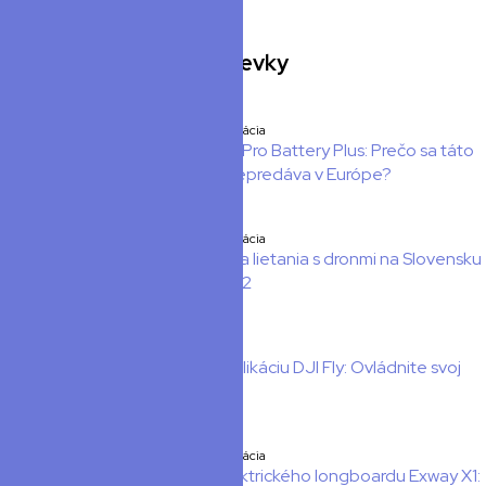
Najčítanejšie príspevky
Staršia publikácia
DJI Mini 3 Pro Battery Plus: Prečo sa táto
batéria nepredáva v Európe?
Staršia publikácia
Legislatíva lietania s dronmi na Slovensku
2021/2022
Staršia publikácia
Návod na aplikáciu DJI Fly: Ovládnite svoj
dron | 1. časť
Staršia publikácia
Servis elektrického longboardu Exway X1: