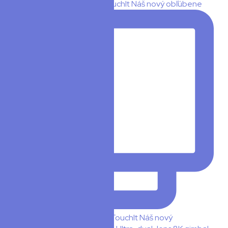
👀 Insta360 Luna Ultra x TouchIt Náš nový obľúbene