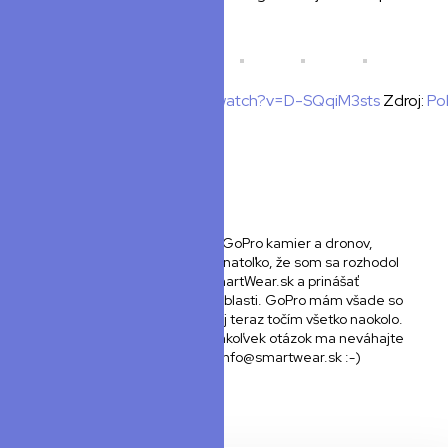
balónik.
https://www.youtube.com/watch?v=D-SQqiM3sts
Zdroj:
Pol
Autor článku
Matej Golis
Som fanúšikom GoPro kamier a dronov,
ktoré ma očarili natoľko, že som sa rozhodol
založiť portál SmartWear.sk a prinášať
novinky z tejto oblasti. GoPro mám všade so
sebou a určite aj teraz točím všetko naokolo.
V prípade akýchkoľvek otázok ma neváhajte
kontaktovať na info@smartwear.sk :-)