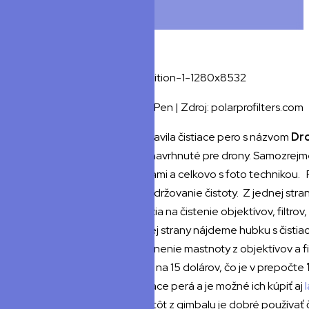
Čistiace pero PolarPro DronPen | Zdroj: polarprofilters.com
Spoločnosť PolarPro predstavila čistiace pero s názvom
Dr
ako oni tvrdia, je
špeciálne navrhnuté pre drony. Samozrej
ho použiť aj s GoPro kamerami a celkovo s foto technikou.
poskytuje dva nástroje na udržovanie čistoty. Z jednej stra
nájdeme štetinky, ktoré slúžia na čistenie objektívov, filtrov
motorov od prachu. Z druhej strany nájdeme hubku s čistia
roztokom, pre lepšie odstránenie mastnoty z objektívov a f
pera DronPen je stanovená na 15 dolárov, čo je v prepočte
trhu sú už dávno rôzne čistiace perá a je možné ich kúpiť aj
odstránenie prachu a nečistôt z gimbalu je dobré používať č