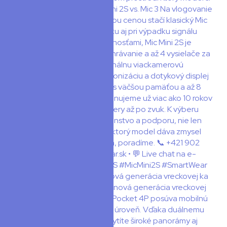
🎥 DJI Osmo Pocket 4P – nová generácia vreckovej ka