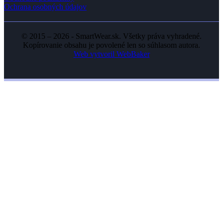
Ochrana osobných údajov
© 2015 – 2026 - SmartWear.sk. Všetky práva vyhradené.
Kopírovanie obsahu je povolené len so súhlasom autora.
Web vytvoril WebBaker