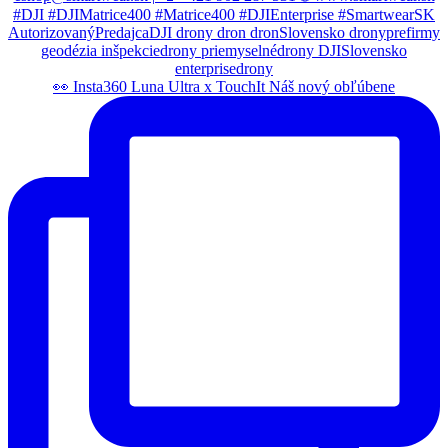
👀 Insta360 Luna Ultra x TouchIt Náš nový obľúbene