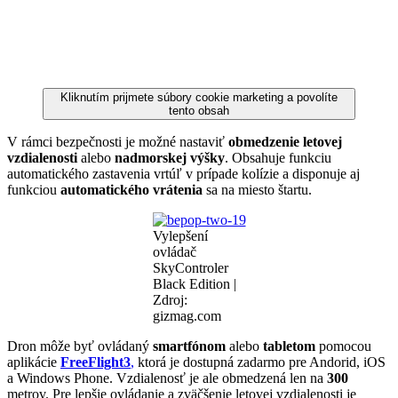
Kliknutím prijmete súbory cookie marketing a povolíte
tento obsah
V rámci bezpečnosti je možné nastaviť
obmedzenie letovej
vzdialenosti
alebo
nadmorskej výšky
. Obsahuje funkciu
automatického zastavenia vrtúľ v prípade kolízie a disponuje aj
funkciou
automatického
vrátenia
sa na miesto štartu.
Vylepšení
ovládač
SkyControler
Black Edition |
Zdroj:
gizmag.com
Dron môže byť ovládaný
smartfónom
alebo
tabletom
pomocou
aplikácie
FreeFlight3
,
ktorá je dostupná zadarmo pre Andorid, iOS
a Windows Phone. Vzdialenosť je ale obmedzená len na
300
metrov. Pre lepšie ovládanie a zväčšenie letovej vzdialenosti je