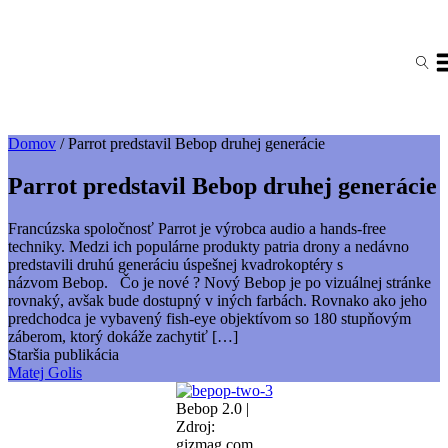
Domov
/
Parrot predstavil Bebop druhej generácie
Parrot predstavil Bebop druhej generácie
Francúzska spoločnosť Parrot je výrobca audio a hands-free
techniky. Medzi ich populárne produkty patria drony a nedávno
predstavili druhú generáciu úspešnej kvadrokoptéry s
názvom Bebop. Čo je nové ? Nový Bebop je po vizuálnej stránke
rovnaký, avšak bude dostupný v iných farbách. Rovnako ako jeho
predchodca je vybavený fish-eye objektívom so 180 stupňovým
záberom, ktorý dokáže zachytiť […]
Staršia publikácia
Matej Golis
Bebop 2.0 |
Zdroj:
gizmag.com