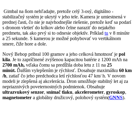
Gimbal na ňom nehľadajte, pretože celý 3-osý, digitálno -
stabilizačný systém je ukrytý v jeho tele. Kamera je umiestnená v
prednej časti, čo nie je najvhodnejšie riešenie, pretože keď sa podarí
s dronom vletieť do kríkov alebo čelne naraziť do nejakého
predmetu, tak ako prvý si to odnesie objektív. Príklad
tu
v 8 minúte
a 25 sekunde. S kamerou je možné pohybovať vo vertikálnom
smere, čiže hore a dole.
Nový Bebop pribral 100 gramov a jeho celková hmotnosť je
pol
kila
. Je to zapríčinené zvýšenou kapacitou batérie z 1200 mAh na
2700 mAh,
vďaka čomu sa predĺžila doba letu z 11 na
25
minút.
Ďalším vylepšením je rýchlosť. Dosahuje maximálku
60 km
/h
, zatiaľ čo jeho predchodca letí rýchlosťou 47 km/ h. V novom
modeli je zlepšená aj akcelerácia. Dron umožňuje stabilný let aj za
nepriaznivých poveternostných podmienok. Obsahuje
ultrazvukový senzor
,
snímač tlaku
,
akcelerometer
,
gyroskop
,
magnetometer
a globálny družicový, polohový systém(
GNNS
).