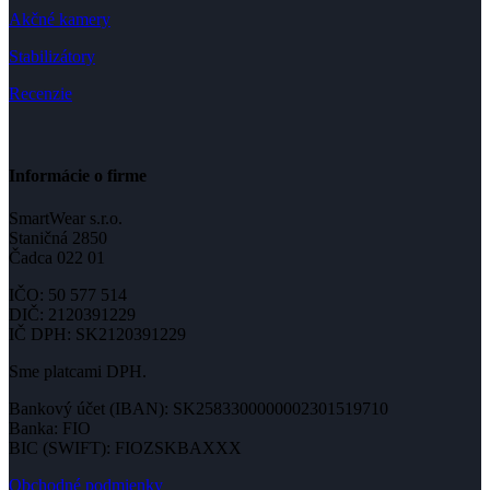
Akčné kamery
Stabilizátory
Recenzie
Informácie o firme
SmartWear s.r.o.
Staničná 2850
Čadca 022 01
IČO: 50 577 514
DIČ: 2120391229
IČ DPH: SK2120391229
Sme platcami DPH.
Bankový účet (IBAN): SK2583300000002301519710
Banka: FIO
BIC (SWIFT): FIOZSKBAXXX
Obchodné podmienky