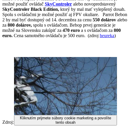
možné použiť ovládač
SkyControler
alebo novopredstavený
SkyControler Black Edition,
ktorý
by mal mať vylepšený dosah.
Spolu s ovládačmi je možné použiť aj FPV okuliare. Parrot Bebon
2 by mal byť dostupný od 14. decembra za cenu
550 dolárov
alebo
za
800 dolárov,
spolu s ovládačom. Bebop prvej generácie je
možné na Slovensku zakúpiť za
470 euro
a s ovládačom
za
800
euro.
Cena samotného ovládaču je 500 euro. (zdroj
heureka
)
Kliknutím prijmete súbory cookie marketing a povolíte
Zdroj:
PARROT
,
Gizmag
,
tento obsah