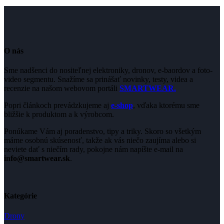
O nás
Sme nadšenci do nositeľnej elektroniky, dronov, e-baordov a foto-
video segmentu. Snažíme sa prinášať novinky, testy, videa a
recenzie na našom webovom portáli
SMARTWEAR.
Popri článkoch prevádzkujeme aj
e-shop
, vďaka ktorému sme
bližšie k produktom a k výrobcom.
Ponúkame Vám aj poradenstvo, tipy a triky. Skoro so všetkým
máme osobnú skúsenosť, takže ak vás niečo zaujíma alebo si
neviete dať s niečím rady, pokojne nám napíšte e-mail na
info@smartwear.sk
.
Kategórie
Drony