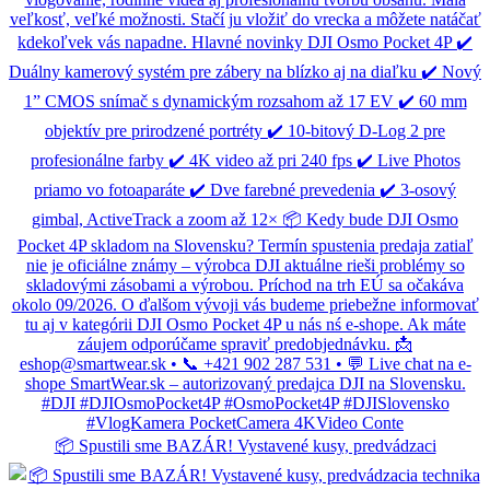
📦 Spustili sme BAZÁR! Vystavené kusy, predvádzaci