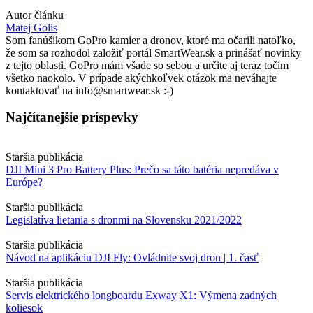
Autor článku
Matej Golis
Som fanúšikom GoPro kamier a dronov, ktoré ma očarili natoľko,
že som sa rozhodol založiť portál SmartWear.sk a prinášať novinky
z tejto oblasti. GoPro mám všade so sebou a určite aj teraz točím
všetko naokolo. V prípade akýchkoľvek otázok ma neváhajte
kontaktovať na info@smartwear.sk :-)
Najčítanejšie príspevky
Staršia publikácia
DJI Mini 3 Pro Battery Plus: Prečo sa táto batéria nepredáva v
Európe?
Staršia publikácia
Legislatíva lietania s dronmi na Slovensku 2021/2022
Staršia publikácia
Návod na aplikáciu DJI Fly: Ovládnite svoj dron | 1. časť
Staršia publikácia
Servis elektrického longboardu Exway X1: Výmena zadných
koliesok