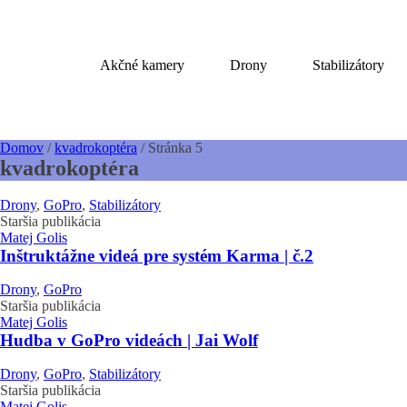
Akčné kamery
Drony
Stabilizátory
Domov
/
kvadrokoptéra
/
Stránka 5
kvadrokoptéra
Drony
,
GoPro
,
Stabilizátory
Staršia publikácia
Matej Golis
Inštruktážne videá pre systém Karma | č.2
Drony
,
GoPro
Staršia publikácia
Matej Golis
Hudba v GoPro videách | Jai Wolf
Drony
,
GoPro
,
Stabilizátory
Staršia publikácia
Matej Golis