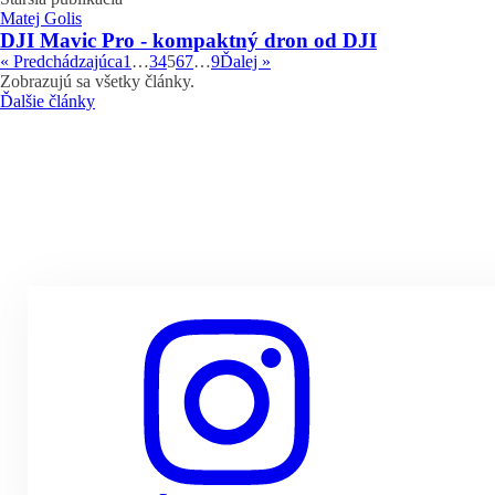
Matej Golis
DJI Mavic Pro - kompaktný dron od DJI
« Predchádzajúca
1
…
3
4
5
6
7
…
9
Ďalej »
Zobrazujú sa všetky články.
Ďalšie články