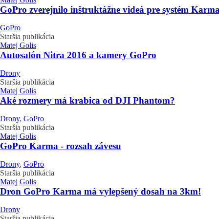
GoPro zverejnilo inštruktážne videá pre systém Karm
GoPro
Staršia publikácia
Matej Golis
Autosalón Nitra 2016 a kamery GoPro
Drony
Staršia publikácia
Matej Golis
Aké rozmery má krabica od DJI Phantom?
Drony
,
GoPro
Staršia publikácia
Matej Golis
GoPro Karma - rozsah závesu
Drony
,
GoPro
Staršia publikácia
Matej Golis
Dron GoPro Karma má vylepšený dosah na 3km!
Drony
Staršia publikácia