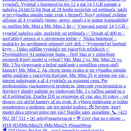
🎥 DJI Osmo Pocket 4P – nová generácia vreckovej ka