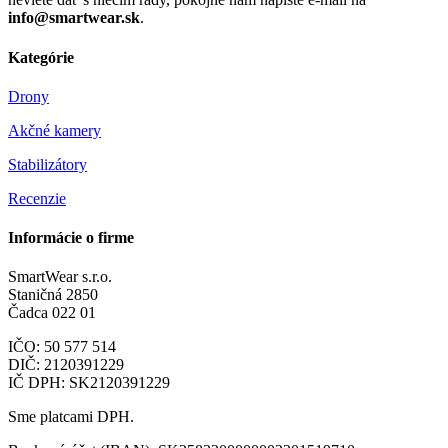
info@smartwear.sk
.
Kategórie
Drony
Akčné kamery
Stabilizátory
Recenzie
Informácie o firme
SmartWear s.r.o.
Staničná 2850
Čadca 022 01
IČO: 50 577 514
DIČ: 2120391229
IČ DPH: SK2120391229
Sme platcami DPH.