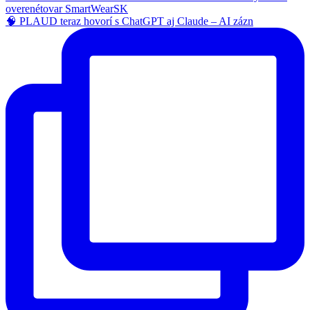
🧠 PLAUD teraz hovorí s ChatGPT aj Claude – AI zázn