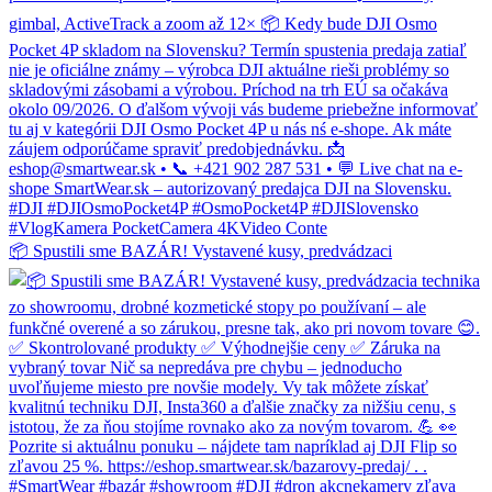
📦 Spustili sme BAZÁR! Vystavené kusy, predvádzaci