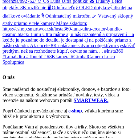
O nás
Sme nadšenci do nositeľnej elektroniky, dronov, e-baordov a foto-
video segmentu. Snažíme sa prinášať novinky, testy, videa a
recenzie na našom webovom portáli
SMARTWEAR.
Popri článkoch prevádzkujeme aj
e-shop
, vďaka ktorému sme
bližšie k produktom a k výrobcom.
Ponúkame Vám aj poradenstvo, tipy a triky. Skoro so všetkým
máme osobnú skúsenosť, takže ak vás niečo zaujíma alebo si
neviete dať s niečím rady, pokojne nám napíšte e-mail na