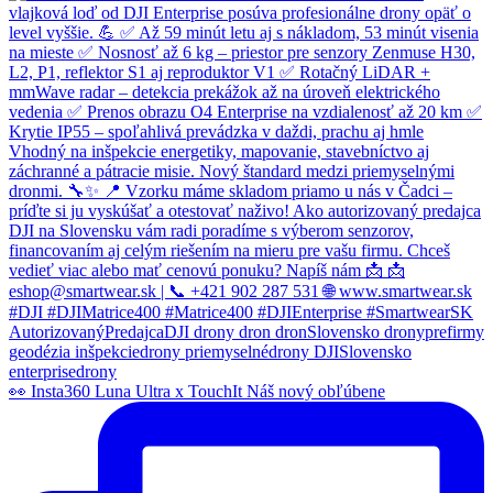
👀 Insta360 Luna Ultra x TouchIt Náš nový obľúbene