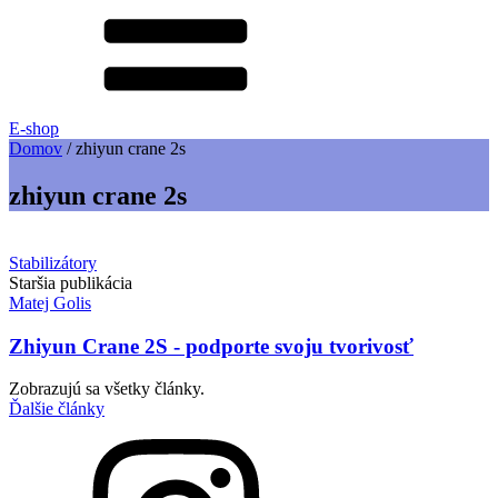
E-shop
Domov
/
zhiyun crane 2s
zhiyun crane 2s
Stabilizátory
Staršia publikácia
Matej Golis
Zhiyun Crane 2S - podporte svoju tvorivosť
Zobrazujú sa všetky články.
Ďalšie články