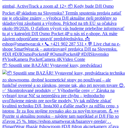
📦 Spustili sme BAZÁR! Vystavené kusy, predvádzaci