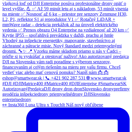
👀 Insta360 Luna Ultra x TouchIt Náš nový obľúbene