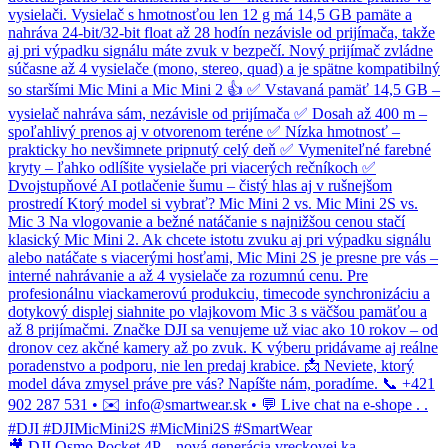
🎥 DJI Osmo Pocket 4P – nová generácia vreckovej ka