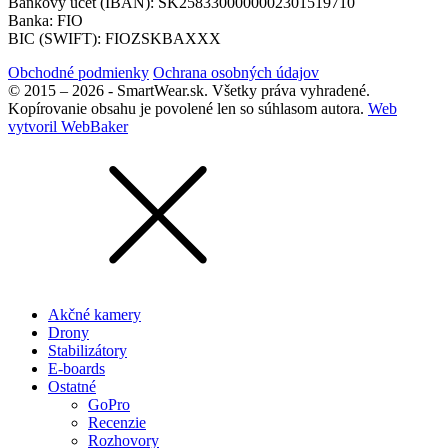
Bankový účet (IBAN): SK2583300000002301519710
Banka: FIO
BIC (SWIFT): FIOZSKBAXXX
Obchodné podmienky
Ochrana osobných údajov
© 2015 – 2026 - SmartWear.sk. Všetky práva vyhradené.
Kopírovanie obsahu je povolené len so súhlasom autora.
Web
vytvoril WebBaker
Akčné kamery
Drony
Stabilizátory
E-boards
Ostatné
GoPro
Recenzie
Rozhovory