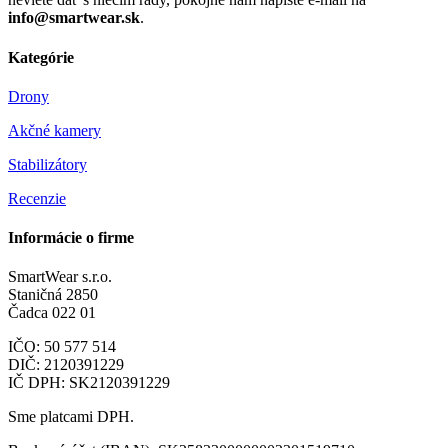
info@smartwear.sk
.
Kategórie
Drony
Akčné kamery
Stabilizátory
Recenzie
Informácie o firme
SmartWear s.r.o.
Staničná 2850
Čadca 022 01
IČO: 50 577 514
DIČ: 2120391229
IČ DPH: SK2120391229
Sme platcami DPH.