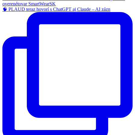
🧠 PLAUD teraz hovorí s ChatGPT aj Claude – AI zázn