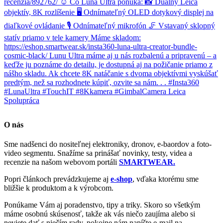
O nás
Sme nadšenci do nositeľnej elektroniky, dronov, e-baordov a foto-
video segmentu. Snažíme sa prinášať novinky, testy, videa a
recenzie na našom webovom portáli
SMARTWEAR.
Popri článkoch prevádzkujeme aj
e-shop
, vďaka ktorému sme
bližšie k produktom a k výrobcom.
Ponúkame Vám aj poradenstvo, tipy a triky. Skoro so všetkým
máme osobnú skúsenosť, takže ak vás niečo zaujíma alebo si
neviete dať s niečím rady, pokojne nám napíšte e-mail na