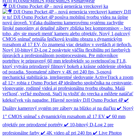
🎥 DJI Osmo Pocket 4P – nová generácia vreckovej ka