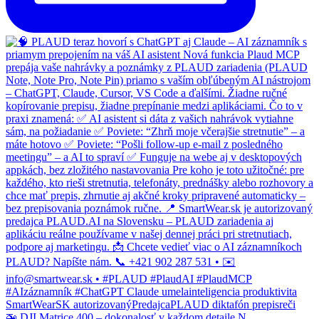
🚁 DJI Matrice 400 – dokonalosť v každom detaile N