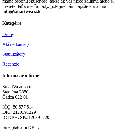
máme osobnú skúsenosť, takže ak vás niečo zaujíma alebo si
neviete dať s niečím rady, pokojne nám napíšte e-mail na
info@smartwear.sk
.
Kategórie
Drony
Akčné kamery
Stabilizátory
Recenzie
Informácie o firme
SmartWear s.r.o.
Staničná 2850
Čadca 022 01
IČO: 50 577 514
DIČ: 2120391229
IČ DPH: SK2120391229
Sme platcami DPH.