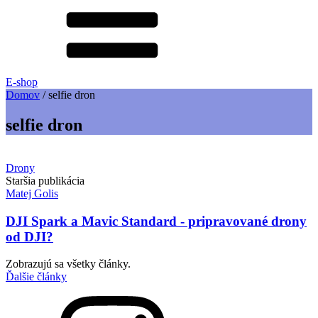
E-shop
Domov
/
selfie dron
selfie dron
Drony
Staršia publikácia
Matej Golis
DJI Spark a Mavic Standard - pripravované drony
od DJI?
Zobrazujú sa všetky články.
Ďalšie články