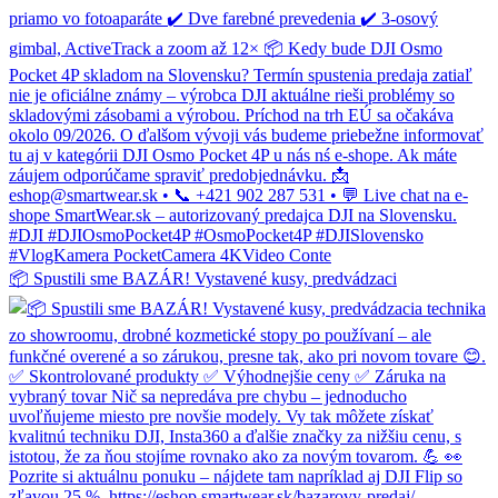
📦 Spustili sme BAZÁR! Vystavené kusy, predvádzaci