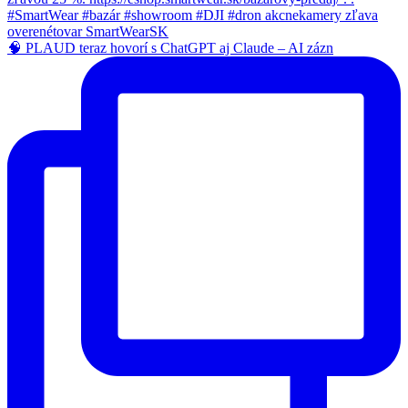
🧠 PLAUD teraz hovorí s ChatGPT aj Claude – AI zázn