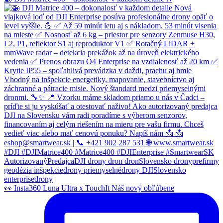
👀 Insta360 Luna Ultra x TouchIt Náš nový obľúbene