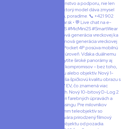
🎥 DJI Osmo Pocket 4P – nová generácia vreckovej ka