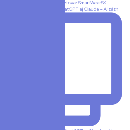
🧠 PLAUD teraz hovorí s ChatGPT aj Claude – AI zázn