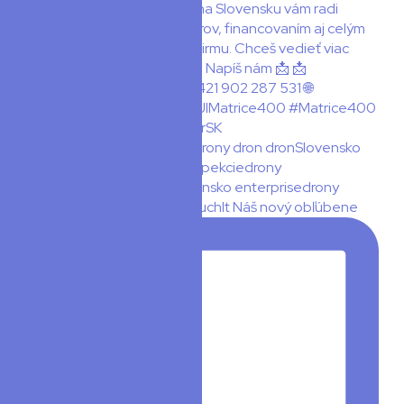
👀 Insta360 Luna Ultra x TouchIt Náš nový obľúbene