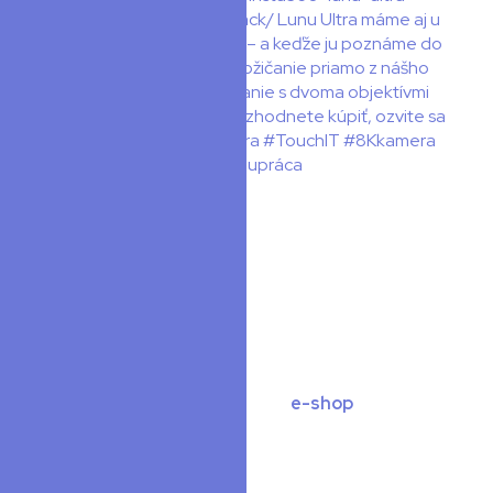
O nás
Sme nadšenci do nositeľnej elektroniky, dronov, e-
baordov a foto-video segmentu. Snažíme sa prinášať
novinky, testy, videa a recenzie na našom webovom
portáli
SMARTWEAR.
Popri článkoch prevádzkujeme aj
e-shop
, vďaka
ktorému sme bližšie k produktom a k výrobcom.
Ponúkame Vám aj poradenstvo, tipy a triky. Skoro so