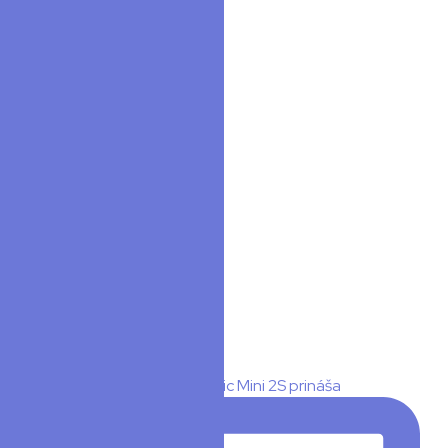
Ďalšie články
Instagram
Facebook
YouTube
TikTok
Instagram
🎙️ DJI Mic Mini 2S je tu! DJI Mic Mini 2S prináša