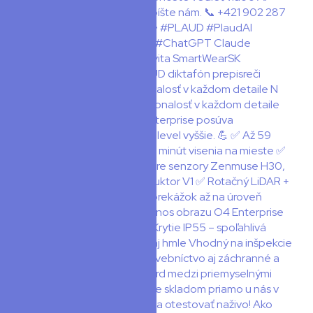
🚁 DJI Matrice 400 – dokonalosť v každom detaile N