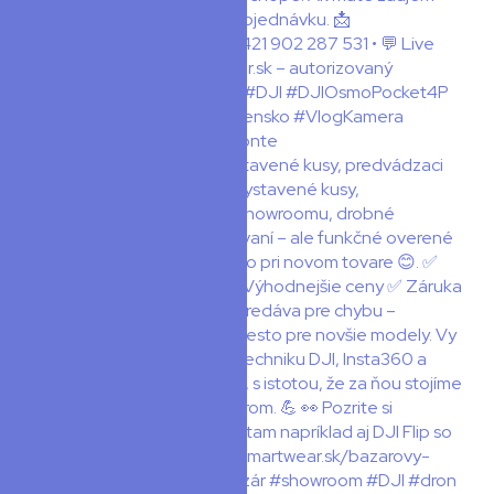
📦 Spustili sme BAZÁR! Vystavené kusy, predvádzaci