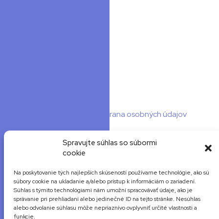
IČO: 50 577 514
DIČ: 2120391229
IČ DPH: SK2120391229
Sme platcami DPH.
Bankový účet (IBAN): SK2583300000002301519710
Banka: FIO
BIC (SWIFT): FIOZSKBAXXX
Obchodné podmienky
Ochrana osobných údajov
© 2015 – 2026 - SmartWear.sk. Všetky práva vyhradené.
Kopírovanie obsahu je povolené len so súhlasom autora.
Spravujte súhlas so súbormi
Web vytvoril WebBaker
cookie
Na poskytovanie tých najlepších skúseností používame technológie, ako sú
súbory cookie na ukladanie a/alebo prístup k informáciám o zariadení.
Akčné kamery
Súhlas s týmito technológiami nám umožní spracovávať údaje, ako je
správanie pri prehliadaní alebo jedinečné ID na tejto stránke. Nesúhlas
Drony
alebo odvolanie súhlasu môže nepriaznivo ovplyvniť určité vlastnosti a
Stabilizátory
funkcie.