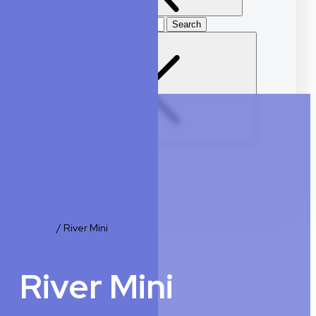
Search
for
E-shop
Domov
/
River Mini
River Mini