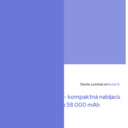
Ostatné
Staršia publikácia
Matej Golis
EcoFlow River mini - kompaktná nabíjacia
stanica s kapacitou 58 000 mAh
Zobrazujú sa všetky články.