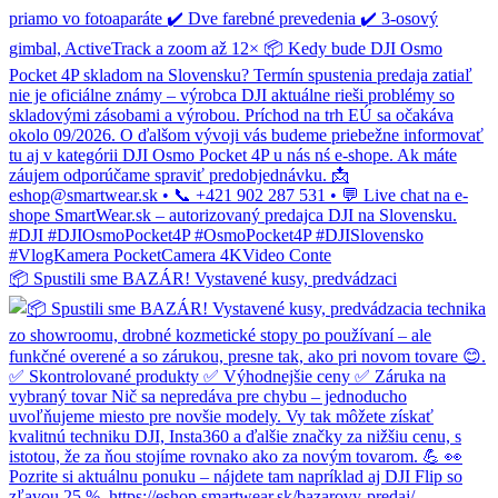
📦 Spustili sme BAZÁR! Vystavené kusy, predvádzaci