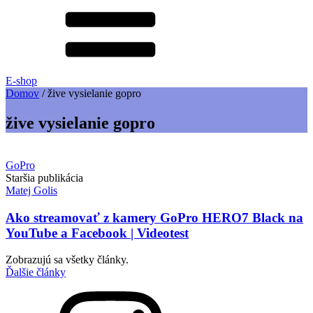
E-shop
Domov
/
žive vysielanie gopro
žive vysielanie gopro
GoPro
Staršia publikácia
Matej Golis
Ako streamovať z kamery GoPro HERO7 Black na
YouTube a Facebook | Videotest
Zobrazujú sa všetky články.
Ďalšie články