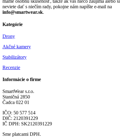
máme osobnú skúsenosť, takže ak vás niečo zaujíma alebo si
neviete dať s niečím rady, pokojne nám napíšte e-mail na
info@smartwear.sk
.
Kategórie
Drony
Akčné kamery
Stabilizátory
Recenzie
Informácie o firme
SmartWear s.r.o.
Staničná 2850
Čadca 022 01
IČO: 50 577 514
DIČ: 2120391229
IČ DPH: SK2120391229
Sme platcami DPH.