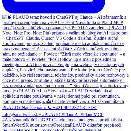
🚁 DJI Matrice 400 – dokonalosť v každom detaile N