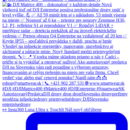
👀 Insta360 Luna Ultra x TouchIt Náš nový obľúbene