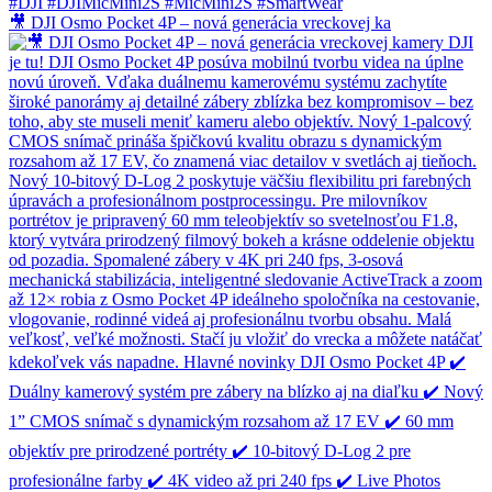
🎥 DJI Osmo Pocket 4P – nová generácia vreckovej ka