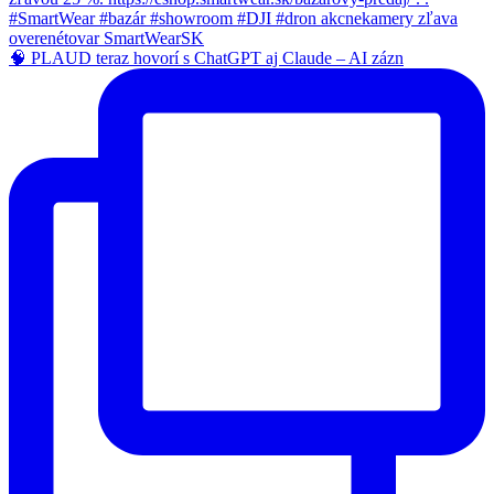
🧠 PLAUD teraz hovorí s ChatGPT aj Claude – AI zázn