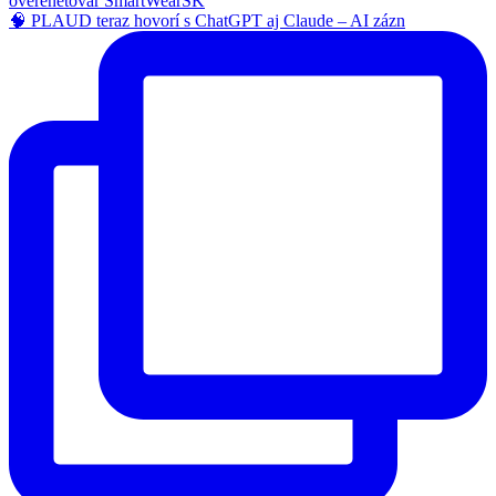
🧠 PLAUD teraz hovorí s ChatGPT aj Claude – AI zázn