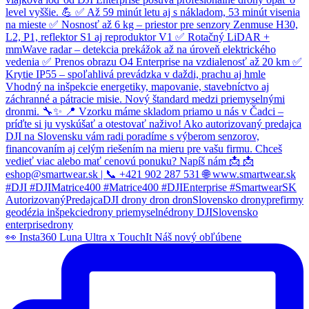
👀 Insta360 Luna Ultra x TouchIt Náš nový obľúbene