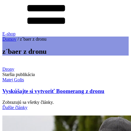
E-shop
Domov
/
z´baer z dronu
z´baer z dronu
Drony
Staršia publikácia
Matej Golis
Vyskúšajte si vytvoriť Boomerang z dronu
Zobrazujú sa všetky články.
Ďalšie články