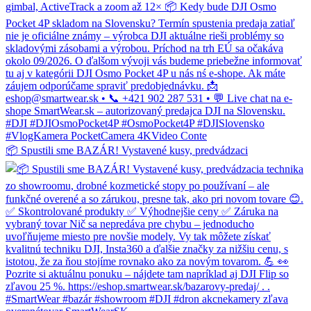
📦 Spustili sme BAZÁR! Vystavené kusy, predvádzaci