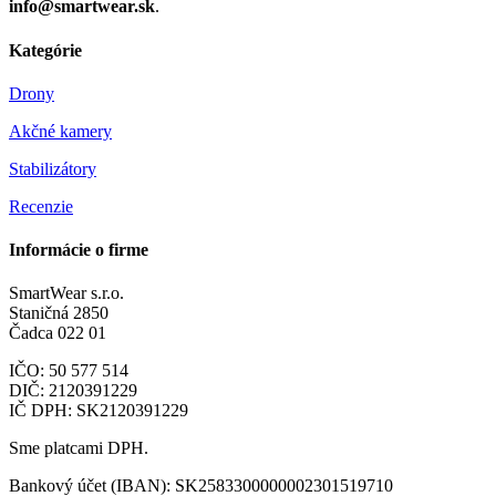
info@smartwear.sk
.
Kategórie
Drony
Akčné kamery
Stabilizátory
Recenzie
Informácie o firme
SmartWear s.r.o.
Staničná 2850
Čadca 022 01
IČO: 50 577 514
DIČ: 2120391229
IČ DPH: SK2120391229
Sme platcami DPH.
Bankový účet (IBAN): SK2583300000002301519710