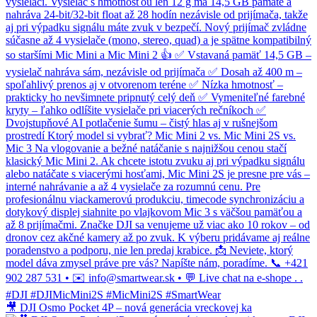
🎥 DJI Osmo Pocket 4P – nová generácia vreckovej ka