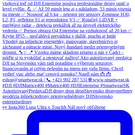
👀 Insta360 Luna Ultra x TouchIt Náš nový obľúbene