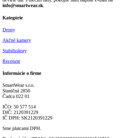
info@smartwear.sk
.
Kategórie
Drony
Akčné kamery
Stabilizátory
Recenzie
Informácie o firme
SmartWear s.r.o.
Staničná 2850
Čadca 022 01
IČO: 50 577 514
DIČ: 2120391229
IČ DPH: SK2120391229
Sme platcami DPH.