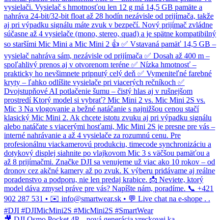
🎥 DJI Osmo Pocket 4P – nová generácia vreckovej ka