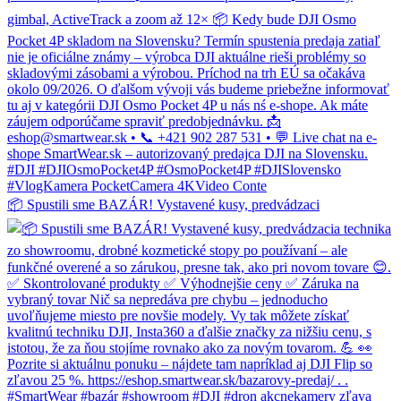
📦 Spustili sme BAZÁR! Vystavené kusy, predvádzaci