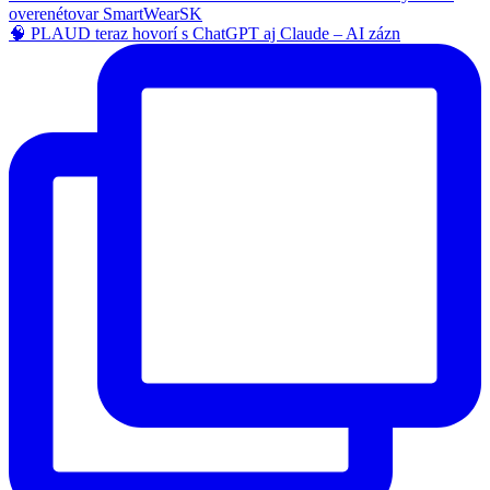
🧠 PLAUD teraz hovorí s ChatGPT aj Claude – AI zázn