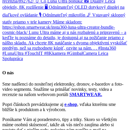
O nás
Sme nadšenci do nositeľnej elektroniky, dronov, e-baordov a foto-
video segmentu. Snažíme sa prinášať novinky, testy, videa a
recenzie na našom webovom portáli
SMARTWEAR.
Popri článkoch prevádzkujeme aj
e-shop
, vďaka ktorému sme
bližšie k produktom a k výrobcom.
Ponúkame Vám aj poradenstvo, tipy a triky. Skoro so všetkým
máme osobnú skúsenosť, takže ak vás niečo zaujíma alebo si
neviete dať s niečím rady, pokojne nám napíšte e-mail na