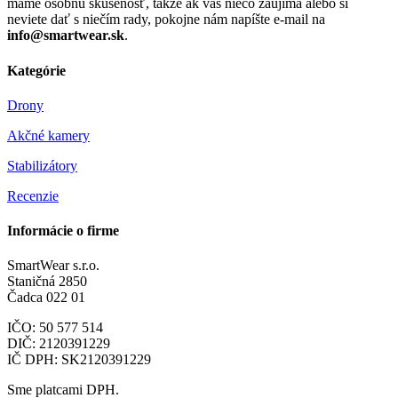
máme osobnú skúsenosť, takže ak vás niečo zaujíma alebo si
neviete dať s niečím rady, pokojne nám napíšte e-mail na
info@smartwear.sk
.
Kategórie
Drony
Akčné kamery
Stabilizátory
Recenzie
Informácie o firme
SmartWear s.r.o.
Staničná 2850
Čadca 022 01
IČO: 50 577 514
DIČ: 2120391229
IČ DPH: SK2120391229
Sme platcami DPH.