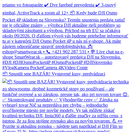
📦 Spustili sme BAZÁR! Vystavené kusy, predvádzaci