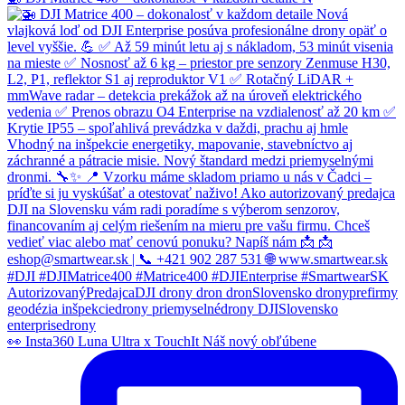
👀 Insta360 Luna Ultra x TouchIt Náš nový obľúbene