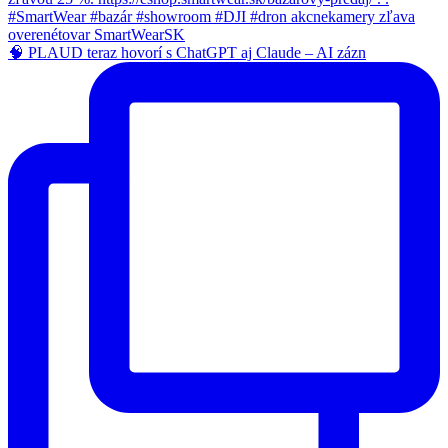
🧠 PLAUD teraz hovorí s ChatGPT aj Claude – AI zázn