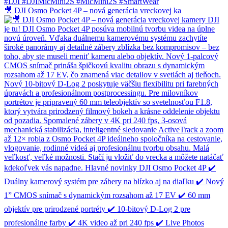
🎥 DJI Osmo Pocket 4P – nová generácia vreckovej ka