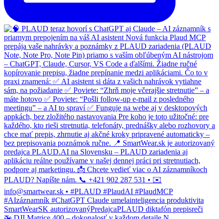
🚁 DJI Matrice 400 – dokonalosť v každom detaile N