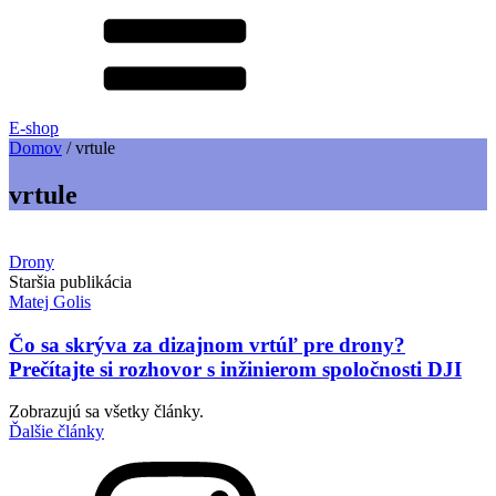
E-shop
Domov
/
vrtule
vrtule
Drony
Staršia publikácia
Matej Golis
Čo sa skrýva za dizajnom vrtúľ pre drony?
Prečítajte si rozhovor s inžinierom spoločnosti DJI
Zobrazujú sa všetky články.
Ďalšie články