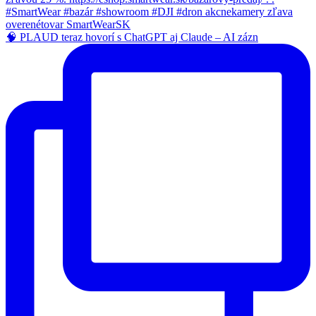
🧠 PLAUD teraz hovorí s ChatGPT aj Claude – AI zázn