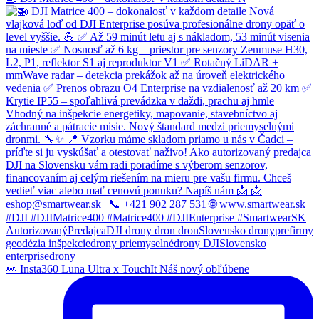
👀 Insta360 Luna Ultra x TouchIt Náš nový obľúbene