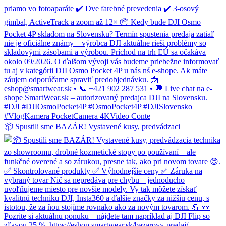
📦 Spustili sme BAZÁR! Vystavené kusy, predvádzaci