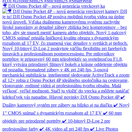
🎥 DJI Osmo Pocket 4P – nová generácia vreckovej ka