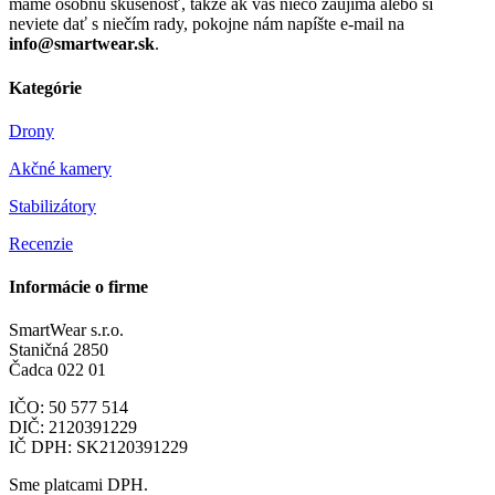
máme osobnú skúsenosť, takže ak vás niečo zaujíma alebo si
neviete dať s niečím rady, pokojne nám napíšte e-mail na
info@smartwear.sk
.
Kategórie
Drony
Akčné kamery
Stabilizátory
Recenzie
Informácie o firme
SmartWear s.r.o.
Staničná 2850
Čadca 022 01
IČO: 50 577 514
DIČ: 2120391229
IČ DPH: SK2120391229
Sme platcami DPH.