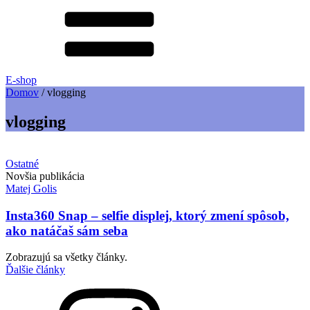
E-shop
Domov
/
vlogging
vlogging
Ostatné
Novšia publikácia
Matej Golis
Insta360 Snap – selfie displej, ktorý zmení spôsob,
ako natáčaš sám seba
Zobrazujú sa všetky články.
Ďalšie články