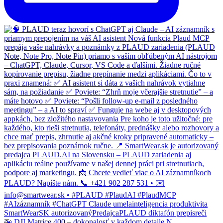
🚁 DJI Matrice 400 – dokonalosť v každom detaile N