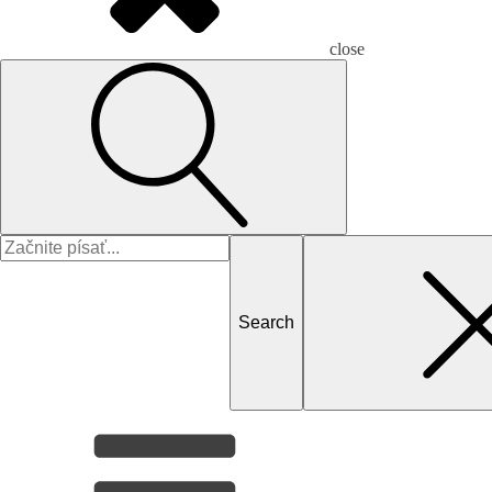
close
Search
for