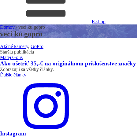
E-shop
Domov
/
veci ku gopro
veci ku gopro
Akčné kamery
,
GoPro
Staršia publikácia
Matej Golis
Ako ušetriť 35,-€ na originálnom príslušenstve značk
Zobrazujú sa všetky články.
Ďalšie články
Instagram