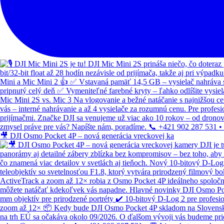
🎥 DJI Osmo Pocket 4P – nová generácia vreckovej ka