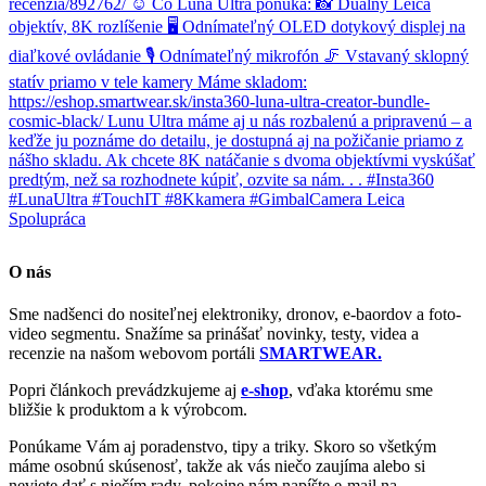
O nás
Sme nadšenci do nositeľnej elektroniky, dronov, e-baordov a foto-
video segmentu. Snažíme sa prinášať novinky, testy, videa a
recenzie na našom webovom portáli
SMARTWEAR.
Popri článkoch prevádzkujeme aj
e-shop
, vďaka ktorému sme
bližšie k produktom a k výrobcom.
Ponúkame Vám aj poradenstvo, tipy a triky. Skoro so všetkým
máme osobnú skúsenosť, takže ak vás niečo zaujíma alebo si
neviete dať s niečím rady, pokojne nám napíšte e-mail na