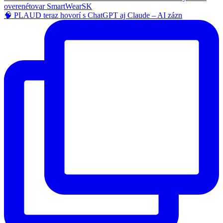
🧠 PLAUD teraz hovorí s ChatGPT aj Claude – AI zázn