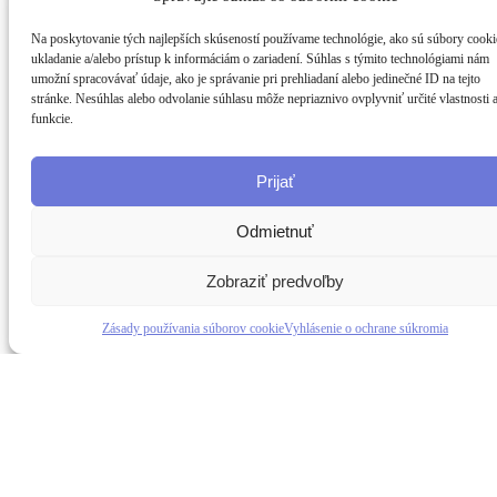
Na poskytovanie tých najlepších skúseností používame technológie, ako sú súbory cooki
ukladanie a/alebo prístup k informáciám o zariadení. Súhlas s týmito technológiami nám
umožní spracovávať údaje, ako je správanie pri prehliadaní alebo jedinečné ID na tejto
stránke. Nesúhlas alebo odvolanie súhlasu môže nepriaznivo ovplyvniť určité vlastnosti 
funkcie.
Prijať
Odmietnuť
Zobraziť predvoľby
Zásady používania súborov cookie
Vyhlásenie o ochrane súkromia