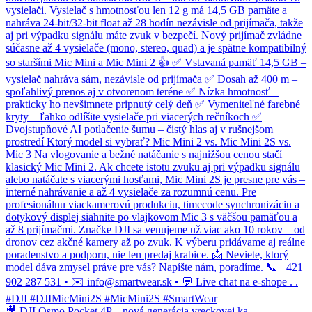
🎥 DJI Osmo Pocket 4P – nová generácia vreckovej ka