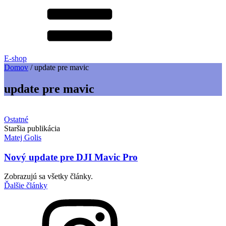
E-shop
Domov
/
update pre mavic
update pre mavic
Ostatné
Staršia publikácia
Matej Golis
Nový update pre DJI Mavic Pro
Zobrazujú sa všetky články.
Ďalšie články