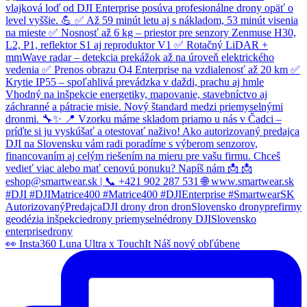
👀 Insta360 Luna Ultra x TouchIt Náš nový obľúbene