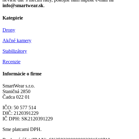
info@smartwear.sk
.
Kategórie
Drony
Akčné kamery
Stabilizátory
Recenzie
Informácie o firme
SmartWear s.r.o.
Staničná 2850
Čadca 022 01
IČO: 50 577 514
DIČ: 2120391229
IČ DPH: SK2120391229
Sme platcami DPH.