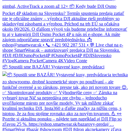
📦 Spustili sme BAZÁR! Vystavené kusy, predvádzaci