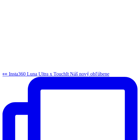
👀 Insta360 Luna Ultra x TouchIt Náš nový obľúbene