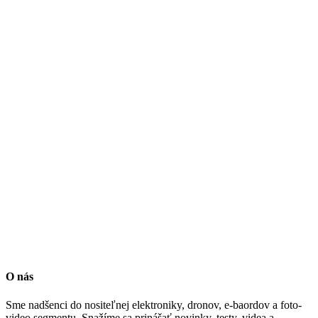
O nás
Sme nadšenci do nositeľnej elektroniky, dronov, e-baordov a foto-
video segmentu. Snažíme sa prinášať novinky, testy, videa a