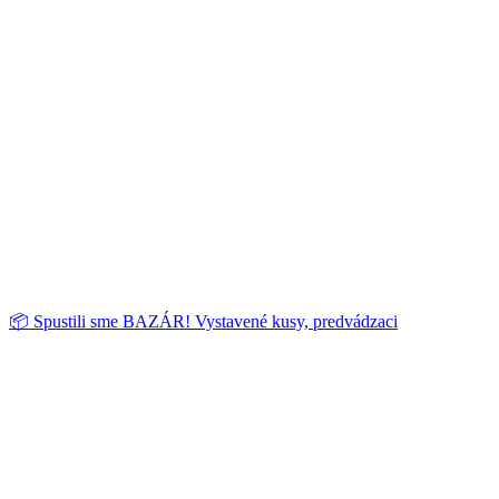
📦 Spustili sme BAZÁR! Vystavené kusy, predvádzaci