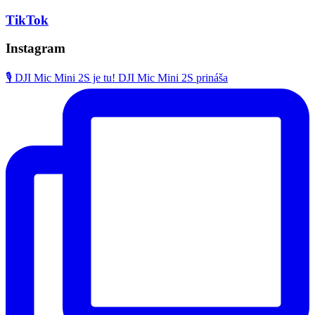
TikTok
Instagram
🎙️ DJI Mic Mini 2S je tu! DJI Mic Mini 2S prináša