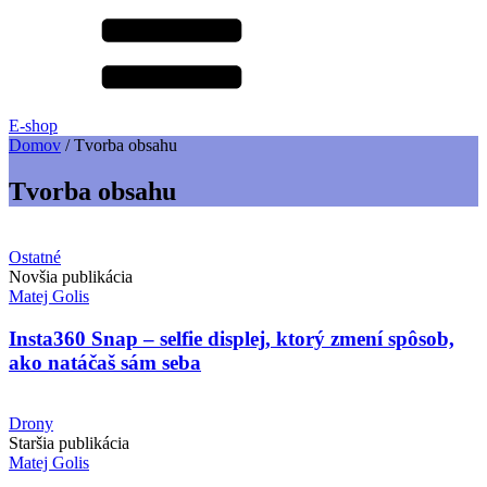
E-shop
Domov
/
Tvorba obsahu
Tvorba obsahu
Ostatné
Novšia publikácia
Matej Golis
Insta360 Snap – selfie displej, ktorý zmení spôsob,
ako natáčaš sám seba
Drony
Staršia publikácia
Matej Golis