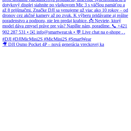
🎥 DJI Osmo Pocket 4P – nová generácia vreckovej ka