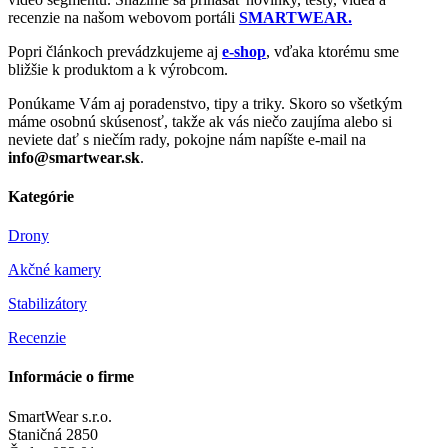
recenzie na našom webovom portáli
SMARTWEAR.
Popri článkoch prevádzkujeme aj
e-shop
, vďaka ktorému sme
bližšie k produktom a k výrobcom.
Ponúkame Vám aj poradenstvo, tipy a triky. Skoro so všetkým
máme osobnú skúsenosť, takže ak vás niečo zaujíma alebo si
neviete dať s niečím rady, pokojne nám napíšte e-mail na
info@smartwear.sk
.
Kategórie
Drony
Akčné kamery
Stabilizátory
Recenzie
Informácie o firme
SmartWear s.r.o.
Staničná 2850