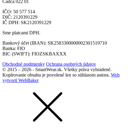
Čadca 022 01
IČO: 50 577 514
DIČ: 2120391229
IČ DPH: SK2120391229
Sme platcami DPH.
Bankový účet (IBAN): SK2583300000002301519710
Banka: FIO
BIC (SWIFT): FIOZSKBAXXX
Obchodné podmienky
Ochrana osobných údajov
© 2015 – 2026 - SmartWear.sk. Všetky práva vyhradené.
Kopírovanie obsahu je povolené len so súhlasom autora.
Web
vytvoril WebBaker