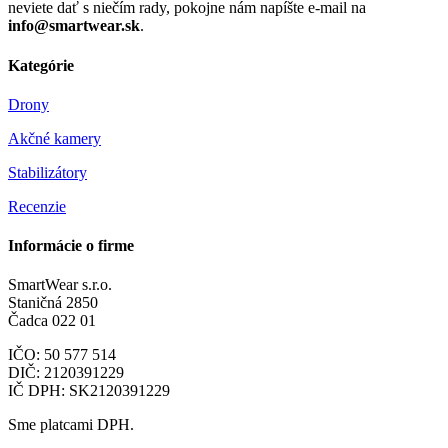
neviete dať s niečím rady, pokojne nám napíšte e-mail na
info@smartwear.sk
.
Kategórie
Drony
Akčné kamery
Stabilizátory
Recenzie
Informácie o firme
SmartWear s.r.o.
Staničná 2850
Čadca 022 01
IČO: 50 577 514
DIČ: 2120391229
IČ DPH: SK2120391229
Sme platcami DPH.