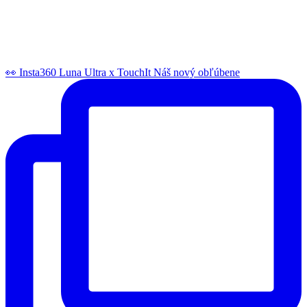
👀 Insta360 Luna Ultra x TouchIt Náš nový obľúbene