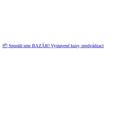
📦 Spustili sme BAZÁR! Vystavené kusy, predvádzaci