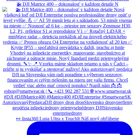
🚁 DJI Matrice 400 – dokonalosť v každom detaile N
👀 Insta360 Luna Ultra x TouchIt Náš nový obľúbene