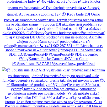
📦 Spustili sme BAZÁR! Vystavené kusy, predvádzaci