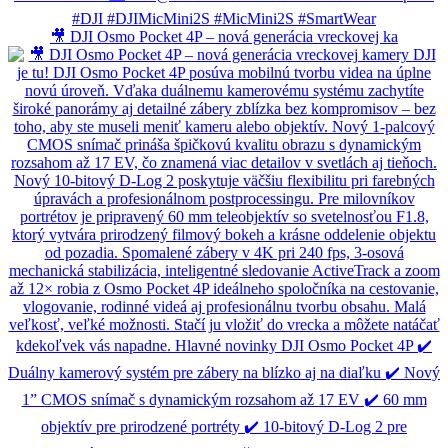
🎥 DJI Osmo Pocket 4P – nová generácia vreckovej ka