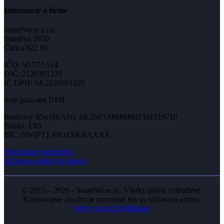
Informácie o firme
SmartWear s.r.o.
Staničná 2850
Čadca 022 01
IČO: 50 577 514
DIČ: 2120391229
IČ DPH: SK2120391229
Sme platcami DPH.
Bankový účet (IBAN): SK2583300000002301519710
Banka: FIO
BIC (SWIFT): FIOZSKBAXXX
Obchodné podmienky
Ochrana osobných údajov
© 2015 – 2026 - SmartWear.sk. Všetky práva vyhradené.
Kopírovanie obsahu je povolené len so súhlasom autora.
Web vytvoril WebBaker