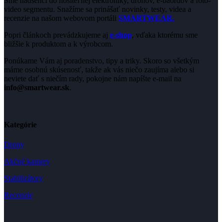
Sme nadšenci do nositeľnej elektroniky, dronov, e-baordov a foto-
video segmentu. Snažíme sa prinášať novinky, testy, videa a
recenzie na našom webovom portáli
SMARTWEAR.
Popri článkoch prevádzkujeme aj
e-shop
, vďaka ktorému sme
bližšie k produktom a k výrobcom.
Ponúkame Vám aj poradenstvo, tipy a triky. Skoro so všetkým
máme osobnú skúsenosť, takže ak vás niečo zaujíma alebo si
neviete dať s niečím rady, pokojne nám napíšte e-mail na
info@smartwear.sk
.
Kategórie
Drony
Akčné kamery
Stabilizátory
Recenzie