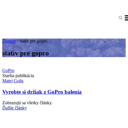
Domov
/
statív pre gopro
statív pre gopro
GoPro
Staršia publikácia
Matej Golis
Vyrobte si držiak z GoPro balenia
Zobrazujú sa všetky články.
Ďalšie články