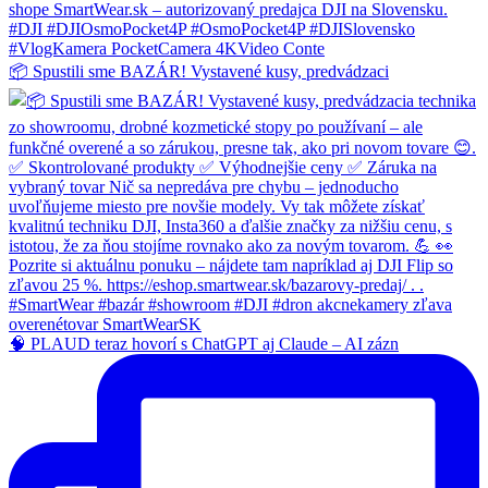
📦 Spustili sme BAZÁR! Vystavené kusy, predvádzaci
🧠 PLAUD teraz hovorí s ChatGPT aj Claude – AI zázn