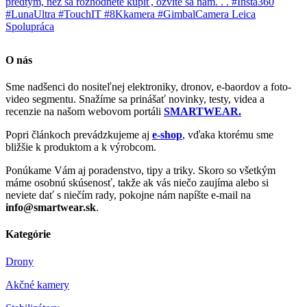
O nás
Sme nadšenci do nositeľnej elektroniky, dronov, e-baordov a foto-
video segmentu. Snažíme sa prinášať novinky, testy, videa a
recenzie na našom webovom portáli
SMARTWEAR.
Popri článkoch prevádzkujeme aj
e-shop
, vďaka ktorému sme
bližšie k produktom a k výrobcom.
Ponúkame Vám aj poradenstvo, tipy a triky. Skoro so všetkým
máme osobnú skúsenosť, takže ak vás niečo zaujíma alebo si
neviete dať s niečím rady, pokojne nám napíšte e-mail na
info@smartwear.sk
.
Kategórie
Drony
Akčné kamery