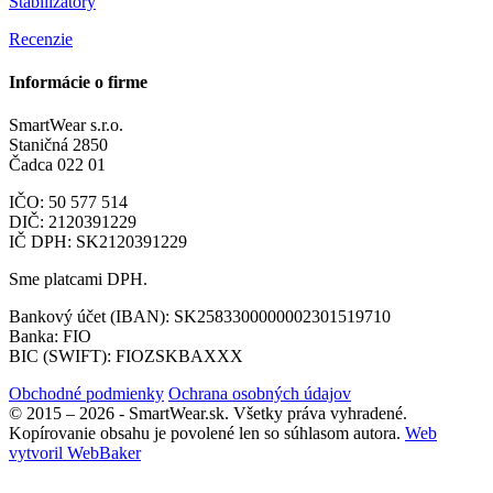
Stabilizátory
Recenzie
Informácie o firme
SmartWear s.r.o.
Staničná 2850
Čadca 022 01
IČO: 50 577 514
DIČ: 2120391229
IČ DPH: SK2120391229
Sme platcami DPH.
Bankový účet (IBAN): SK2583300000002301519710
Banka: FIO
BIC (SWIFT): FIOZSKBAXXX
Obchodné podmienky
Ochrana osobných údajov
© 2015 – 2026 - SmartWear.sk. Všetky práva vyhradené.
Kopírovanie obsahu je povolené len so súhlasom autora.
Web
vytvoril WebBaker