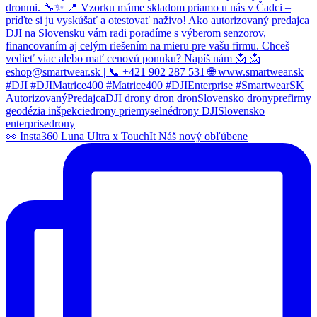
👀 Insta360 Luna Ultra x TouchIt Náš nový obľúbene