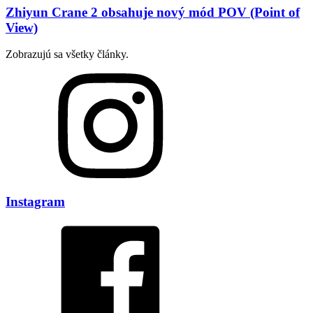
Zhiyun Crane 2 obsahuje nový mód POV (Point of
View)
Zobrazujú sa všetky články.
Instagram