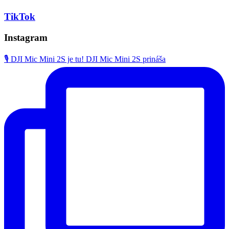
TikTok
Instagram
🎙️ DJI Mic Mini 2S je tu! DJI Mic Mini 2S prináša