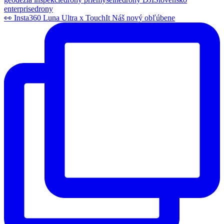
👀 Insta360 Luna Ultra x TouchIt Náš nový obľúbene