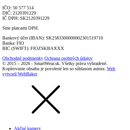
IČO: 50 577 514
DIČ: 2120391229
IČ DPH: SK2120391229
Sme platcami DPH.
Bankový účet (IBAN): SK2583300000002301519710
Banka: FIO
BIC (SWIFT): FIOZSKBAXXX
Obchodné podmienky
Ochrana osobných údajov
© 2015 – 2026 - SmartWear.sk. Všetky práva vyhradené.
Kopírovanie obsahu je povolené len so súhlasom autora.
Web
vytvoril WebBaker
Akčné kamery