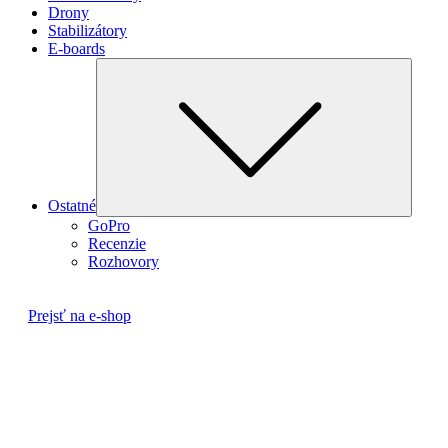
Drony
Stabilizátory
E-boards
Subme
Ostatné
GoPro
Recenzie
Rozhovory
Prejsť na e-shop