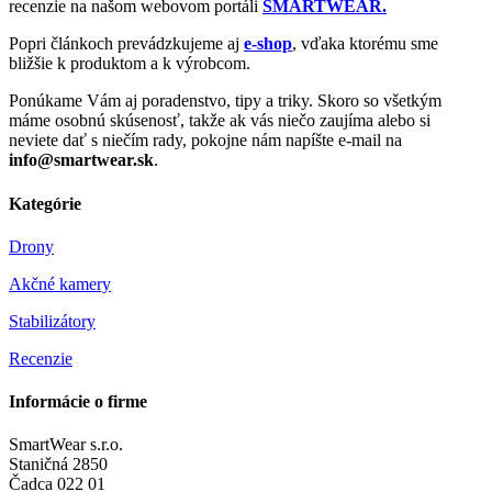
recenzie na našom webovom portáli
SMARTWEAR.
Popri článkoch prevádzkujeme aj
e-shop
, vďaka ktorému sme
bližšie k produktom a k výrobcom.
Ponúkame Vám aj poradenstvo, tipy a triky. Skoro so všetkým
máme osobnú skúsenosť, takže ak vás niečo zaujíma alebo si
neviete dať s niečím rady, pokojne nám napíšte e-mail na
info@smartwear.sk
.
Kategórie
Drony
Akčné kamery
Stabilizátory
Recenzie
Informácie o firme
SmartWear s.r.o.
Staničná 2850
Čadca 022 01