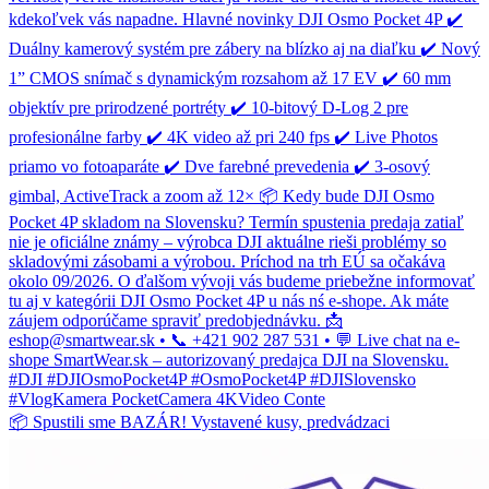
📦 Spustili sme BAZÁR! Vystavené kusy, predvádzaci