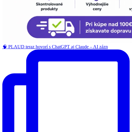
🧠 PLAUD teraz hovorí s ChatGPT aj Claude – AI zázn