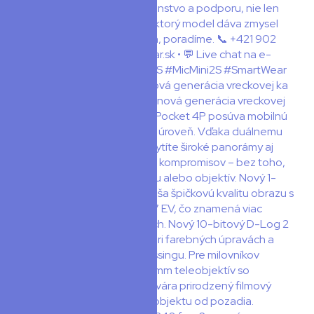
🎥 DJI Osmo Pocket 4P – nová generácia vreckovej ka