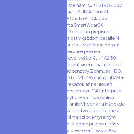
🚁 DJI Matrice 400 – dokonalosť v každom detaile N