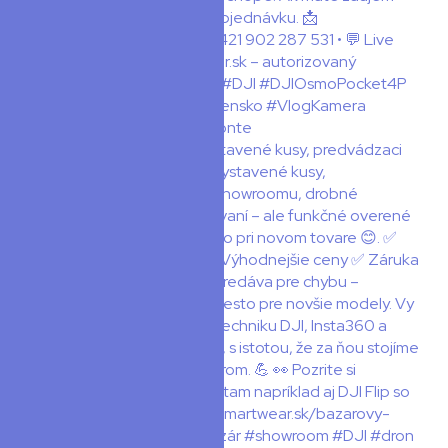
📦 Spustili sme BAZÁR! Vystavené kusy, predvádzaci