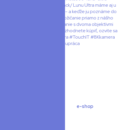
O nás
Sme nadšenci do nositeľnej elektroniky, dronov, e-
baordov a foto-video segmentu. Snažíme sa prinášať
novinky, testy, videa a recenzie na našom webovom
portáli
SMARTWEAR.
Popri článkoch prevádzkujeme aj
e-shop
, vďaka
ktorému sme bližšie k produktom a k výrobcom.
Ponúkame Vám aj poradenstvo, tipy a triky. Skoro so