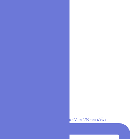
Ďalšie články
Instagram
Facebook
YouTube
TikTok
Instagram
🎙️ DJI Mic Mini 2S je tu! DJI Mic Mini 2S prináša