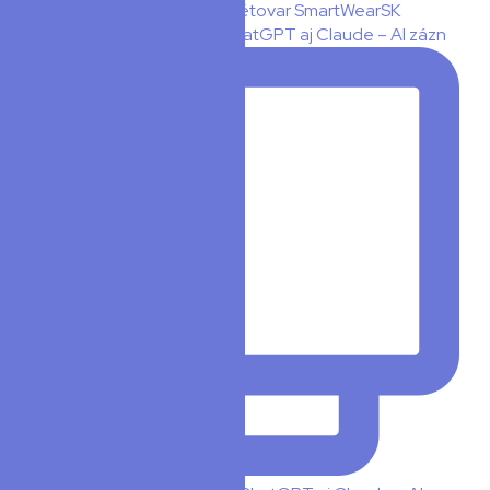
🧠 PLAUD teraz hovorí s ChatGPT aj Claude – AI zázn