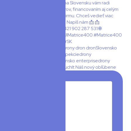
👀 Insta360 Luna Ultra x TouchIt Náš nový obľúbene