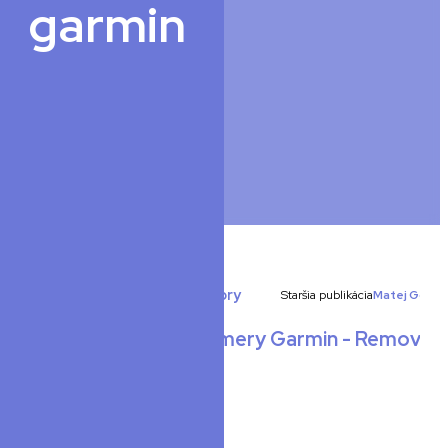
garmin
Akčné kamery
,
Stabilizátory
Staršia publikácia
Matej Golis
Stabilizátor pre kamery Garmin - Removu
S1
Zobrazujú sa všetky články.