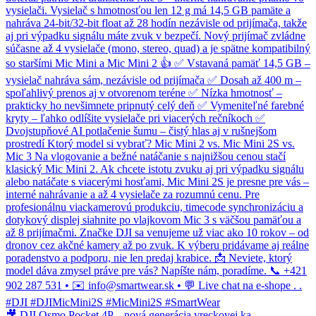
🎥 DJI Osmo Pocket 4P – nová generácia vreckovej ka