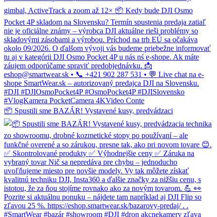
📦 Spustili sme BAZÁR! Vystavené kusy, predvádzaci