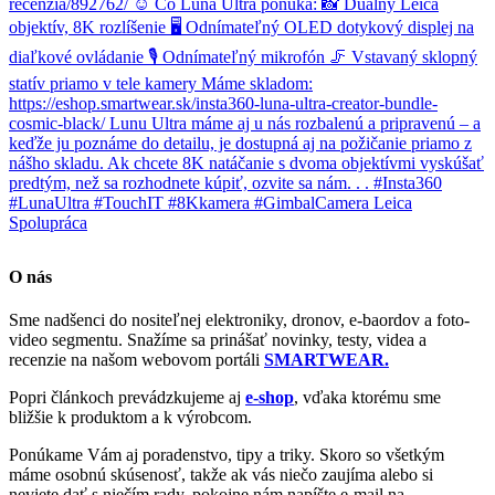
O nás
Sme nadšenci do nositeľnej elektroniky, dronov, e-baordov a foto-
video segmentu. Snažíme sa prinášať novinky, testy, videa a
recenzie na našom webovom portáli
SMARTWEAR.
Popri článkoch prevádzkujeme aj
e-shop
, vďaka ktorému sme
bližšie k produktom a k výrobcom.
Ponúkame Vám aj poradenstvo, tipy a triky. Skoro so všetkým
máme osobnú skúsenosť, takže ak vás niečo zaujíma alebo si
neviete dať s niečím rady, pokojne nám napíšte e-mail na