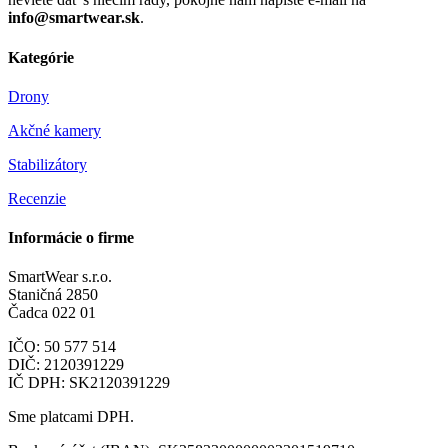
info@smartwear.sk
.
Kategórie
Drony
Akčné kamery
Stabilizátory
Recenzie
Informácie o firme
SmartWear s.r.o.
Staničná 2850
Čadca 022 01
IČO: 50 577 514
DIČ: 2120391229
IČ DPH: SK2120391229
Sme platcami DPH.