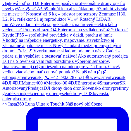
👀 Insta360 Luna Ultra x TouchIt Náš nový obľúbene