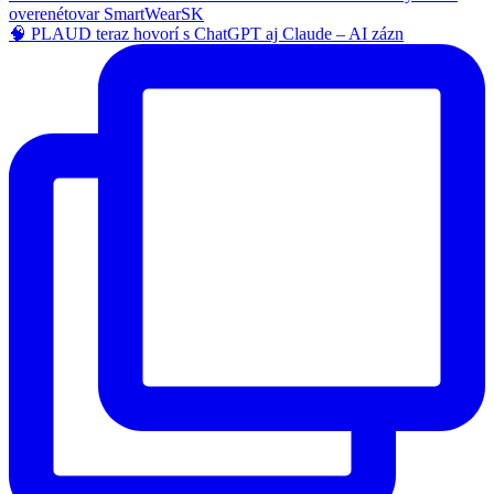
🧠 PLAUD teraz hovorí s ChatGPT aj Claude – AI zázn