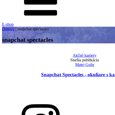
E-shop
Domov
/
snapchat spectacles
snapchat spectacles
Akčné kamery
Staršia publikácia
Matej Golis
Snapchat Spectacles - okuliare s 