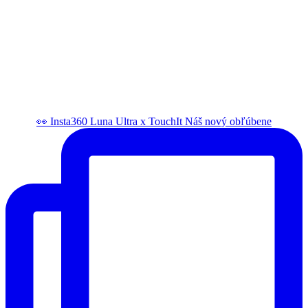
👀 Insta360 Luna Ultra x TouchIt Náš nový obľúbene