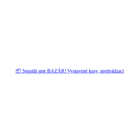
📦 Spustili sme BAZÁR! Vystavené kusy, predvádzaci