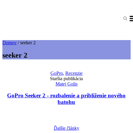
Domov
/
seeker 2
seeker 2
GoPro
,
Recenzie
Staršia publikácia
Matej Golis
GoPro Seeker 2 - rozbalenie a priblíženie nového
batohu
Ďalšie články