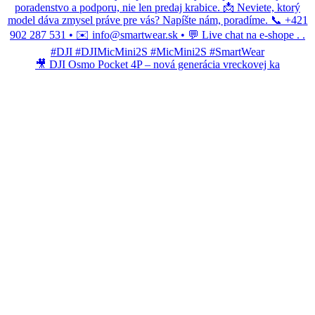
🎥 DJI Osmo Pocket 4P – nová generácia vreckovej ka