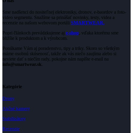
O nás
Sme nadšenci do nositeľnej elektroniky, dronov, e-baordov a foto-
video segmentu. Snažíme sa prinášať novinky, testy, videa a
recenzie na našom webovom portáli
SMARTWEAR.
Popri článkoch prevádzkujeme aj
e-shop
, vďaka ktorému sme
bližšie k produktom a k výrobcom.
Ponúkame Vám aj poradenstvo, tipy a triky. Skoro so všetkým
máme osobnú skúsenosť, takže ak vás niečo zaujíma alebo si
neviete dať s niečím rady, pokojne nám napíšte e-mail na
info@smartwear.sk
.
Kategórie
Drony
Akčné kamery
Stabilizátory
Recenzie