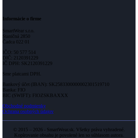
Informácie o firme
SmartWear s.r.o.
Staničná 2850
Čadca 022 01
IČO: 50 577 514
DIČ: 2120391229
IČ DPH: SK2120391229
Sme platcami DPH.
Bankový účet (IBAN): SK2583300000002301519710
Banka: FIO
BIC (SWIFT): FIOZSKBAXXX
Obchodné podmienky
Ochrana osobných údajov
© 2015 – 2026 - SmartWear.sk. Všetky práva vyhradené.
Kopírovanie obsahu je povolené len so súhlasom autora.