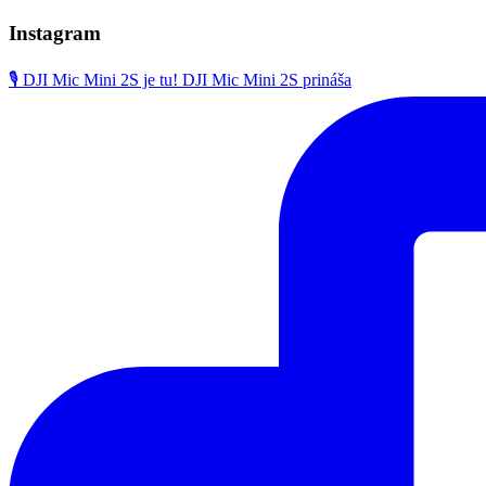
Instagram
🎙️ DJI Mic Mini 2S je tu! DJI Mic Mini 2S prináša