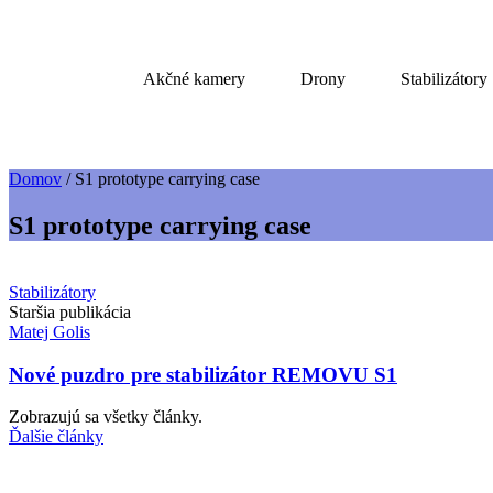
Akčné kamery
Drony
Stabilizátory
Domov
/
S1 prototype carrying case
S1 prototype carrying case
Stabilizátory
Staršia publikácia
Matej Golis
Nové puzdro pre stabilizátor REMOVU S1
Zobrazujú sa všetky články.
Ďalšie články