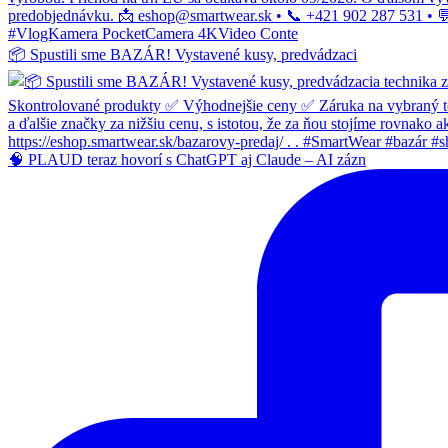
📦 Spustili sme BAZÁR! Vystavené kusy, predvádzaci
🧠 PLAUD teraz hovorí s ChatGPT aj Claude – AI zázn