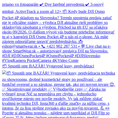
📦 Spustili sme BAZÁR! Vystavené kusy, predvádzaci