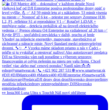
👀 Insta360 Luna Ultra x TouchIt Náš nový obľúbene