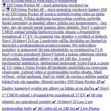
🎥 DJI Osmo Pocket 4P – nová generácia vreckovej ka