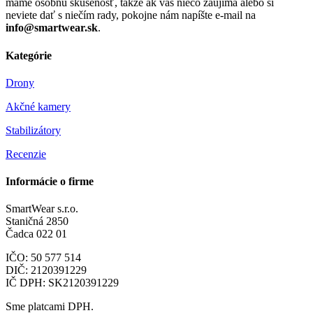
máme osobnú skúsenosť, takže ak vás niečo zaujíma alebo si
neviete dať s niečím rady, pokojne nám napíšte e-mail na
info@smartwear.sk
.
Kategórie
Drony
Akčné kamery
Stabilizátory
Recenzie
Informácie o firme
SmartWear s.r.o.
Staničná 2850
Čadca 022 01
IČO: 50 577 514
DIČ: 2120391229
IČ DPH: SK2120391229
Sme platcami DPH.