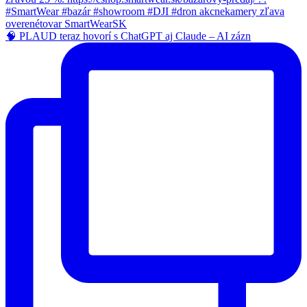
🧠 PLAUD teraz hovorí s ChatGPT aj Claude – AI zázn