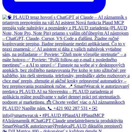
🚁 DJI Matrice 400 – dokonalosť v každom detaile N