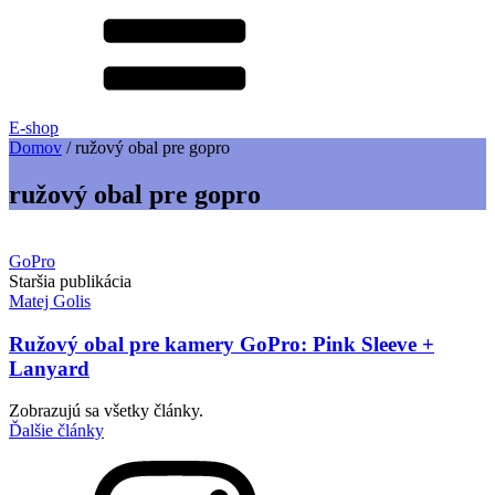
E-shop
Domov
/
ružový obal pre gopro
ružový obal pre gopro
GoPro
Staršia publikácia
Matej Golis
Ružový obal pre kamery GoPro: Pink Sleeve +
Lanyard
Zobrazujú sa všetky články.
Ďalšie články