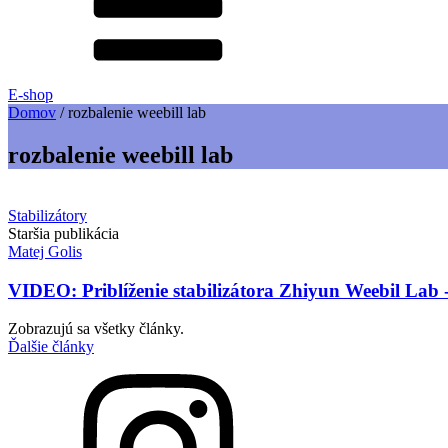
E-shop
Domov
/
rozbalenie weebill lab
rozbalenie weebill lab
Stabilizátory
Staršia publikácia
Matej Golis
VIDEO: Priblíženie stabilizátora Zhiyun Weebil Lab -
Zobrazujú sa všetky články.
Ďalšie články