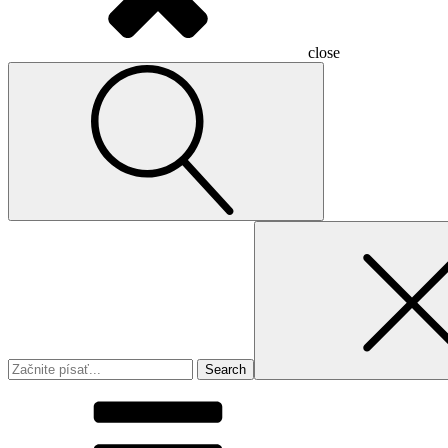
close
Search
for