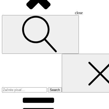
close
Search
for