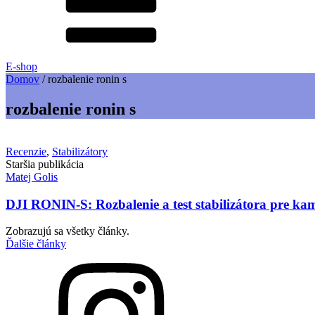
E-shop
Domov
/
rozbalenie ronin s
rozbalenie ronin s
Recenzie
,
Stabilizátory
Staršia publikácia
Matej Golis
DJI RONIN-S: Rozbalenie a test stabilizátora pre ka
Zobrazujú sa všetky články.
Ďalšie články