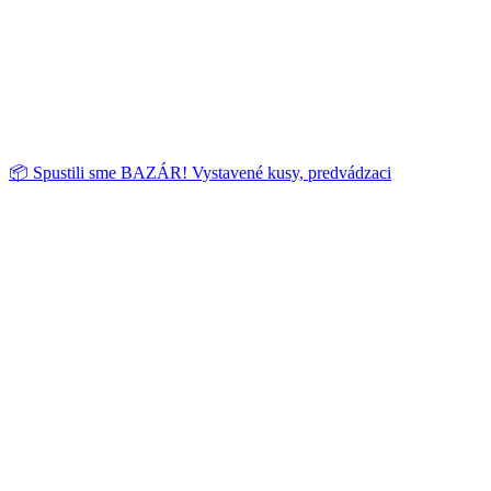
📦 Spustili sme BAZÁR! Vystavené kusy, predvádzaci