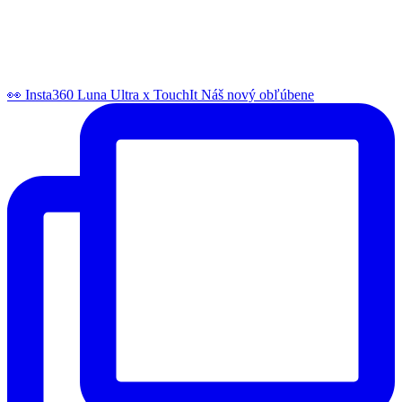
👀 Insta360 Luna Ultra x TouchIt Náš nový obľúbene