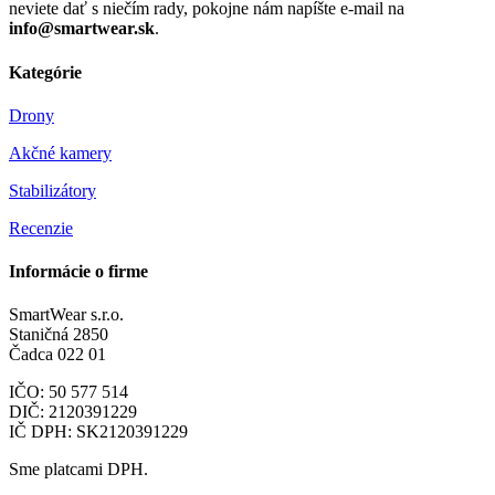
neviete dať s niečím rady, pokojne nám napíšte e-mail na
info@smartwear.sk
.
Kategórie
Drony
Akčné kamery
Stabilizátory
Recenzie
Informácie o firme
SmartWear s.r.o.
Staničná 2850
Čadca 022 01
IČO: 50 577 514
DIČ: 2120391229
IČ DPH: SK2120391229
Sme platcami DPH.