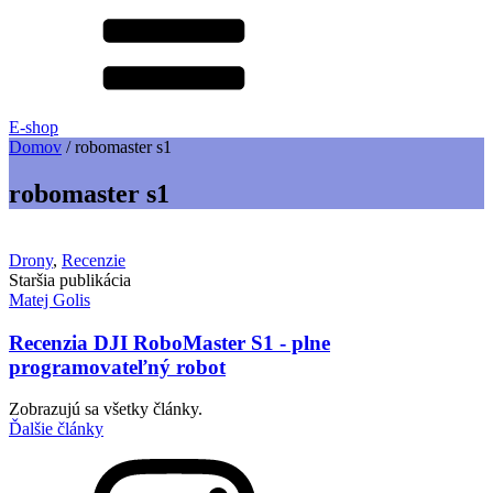
E-shop
Domov
/
robomaster s1
robomaster s1
Drony
,
Recenzie
Staršia publikácia
Matej Golis
Recenzia DJI RoboMaster S1 - plne
programovateľný robot
Zobrazujú sa všetky články.
Ďalšie články