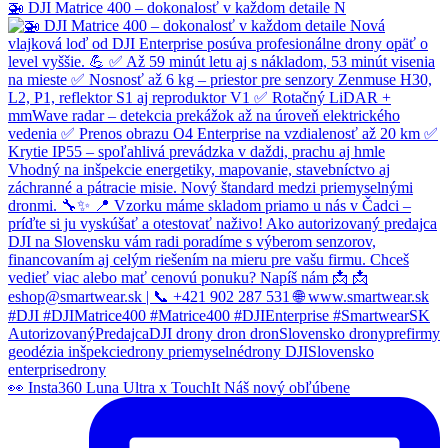
🚁 DJI Matrice 400 – dokonalosť v každom detaile N
👀 Insta360 Luna Ultra x TouchIt Náš nový obľúbene