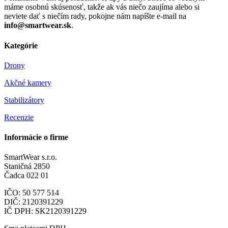
máme osobnú skúsenosť, takže ak vás niečo zaujíma alebo si
neviete dať s niečím rady, pokojne nám napíšte e-mail na
info@smartwear.sk
.
Kategórie
Drony
Akčné kamery
Stabilizátory
Recenzie
Informácie o firme
SmartWear s.r.o.
Staničná 2850
Čadca 022 01
IČO: 50 577 514
DIČ: 2120391229
IČ DPH: SK2120391229