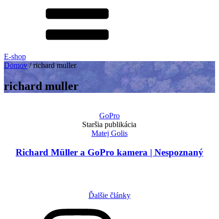
E-shop
Domov
/
richard muller
richard muller
GoPro
Staršia publikácia
Matej Golis
Richard Müller a GoPro kamera | Nespoznaný
Ďalšie články