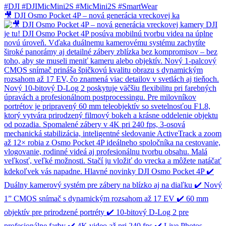
🎥 DJI Osmo Pocket 4P – nová generácia vreckovej ka