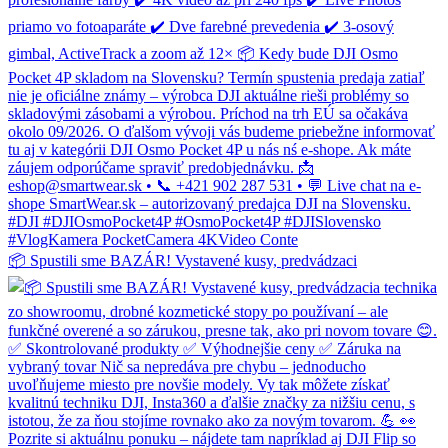
📦 Spustili sme BAZÁR! Vystavené kusy, predvádzaci