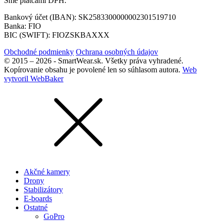
Sme platcami DPH.
Bankový účet (IBAN): SK2583300000002301519710
Banka: FIO
BIC (SWIFT): FIOZSKBAXXX
Obchodné podmienky
Ochrana osobných údajov
© 2015 – 2026 - SmartWear.sk. Všetky práva vyhradené.
Kopírovanie obsahu je povolené len so súhlasom autora.
Web
vytvoril WebBaker
Akčné kamery
Drony
Stabilizátory
E-boards
Ostatné
GoPro