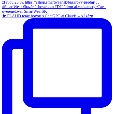
🧠 PLAUD teraz hovorí s ChatGPT aj Claude – AI zázn