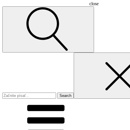
close
Search
for