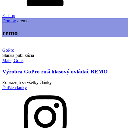
E-shop
Domov
/
remo
remo
GoPro
Staršia publikácia
Matej Golis
Výrobca GoPro ruší hlasový ovládač REMO
Zobrazujú sa všetky články.
Ďalšie články