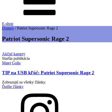
E-shop
Domov
/
Patriot Supersonic Rage 2
Patriot Supersonic Rage 2
Akčné kamery
Staršia publikácia
Matej Golis
TIP na USB kľúč: Patriot Supersonic Rage 2
Zobrazujú sa všetky články.
Ďalšie články