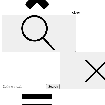
close
Search
for