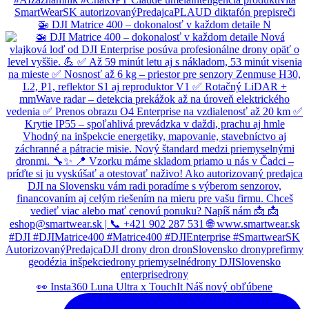
🚁 DJI Matrice 400 – dokonalosť v každom detaile N
👀 Insta360 Luna Ultra x TouchIt Náš nový obľúbene