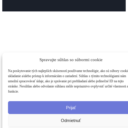
Spravujte súhlas so súbormi cookie
Na poskytovanie tých najlepších skúseností používame technológie, ako sú súbory cooki
ukladanie a/alebo prístup k informáciám o zariadení. Súhlas s týmito technológiami nám
umožní spracovávať údaje, ako je správanie pri prehliadaní alebo jedinečné ID na tejto
stránke. Nesúhlas alebo odvolanie súhlasu môže nepriaznivo ovplyvniť určité vlastnosti 
funkcie.
Prijať
Odmietnuť