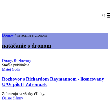
Domov
/
natáčanie s dronom
natáčanie s dronom
Drony
,
Rozhovory
Staršia publikácia
Matej Golis
Rozhovor s Richardom Raymannom - licencovaný
UAV pilot | Zdronu.sk
Zobrazujú sa všetky články.
Ďalšie články