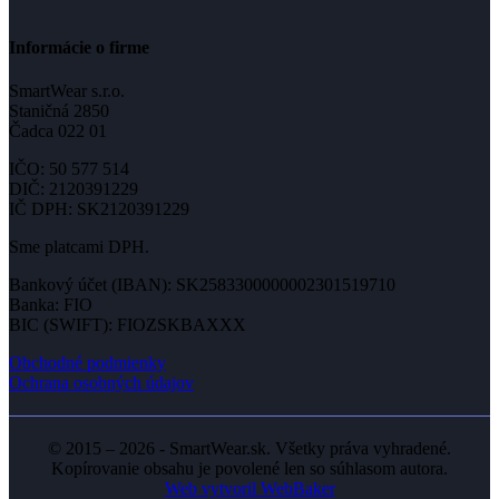
Informácie o firme
SmartWear s.r.o.
Staničná 2850
Čadca 022 01
IČO: 50 577 514
DIČ: 2120391229
IČ DPH: SK2120391229
Sme platcami DPH.
Bankový účet (IBAN): SK2583300000002301519710
Banka: FIO
BIC (SWIFT): FIOZSKBAXXX
Obchodné podmienky
Ochrana osobných údajov
© 2015 – 2026 - SmartWear.sk. Všetky práva vyhradené.
Kopírovanie obsahu je povolené len so súhlasom autora.
Web vytvoril WebBaker