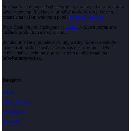
Sme nadšenci do nositeľnej elektroniky, dronov, e-baordov a foto-
video segmentu. Snažíme sa prinášať novinky, testy, videa a
recenzie na našom webovom portáli
SMARTWEAR.
Popri článkoch prevádzkujeme aj
e-shop
, vďaka ktorému sme
bližšie k produktom a k výrobcom.
Ponúkame Vám aj poradenstvo, tipy a triky. Skoro so všetkým
máme osobnú skúsenosť, takže ak vás niečo zaujíma alebo si
neviete dať s niečím rady, pokojne nám napíšte e-mail na
info@smartwear.sk
.
Kategórie
Drony
Akčné kamery
Stabilizátory
Recenzie