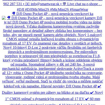
🎥 DJI Osmo Pocket 4P – nová generácia vreckovej ka