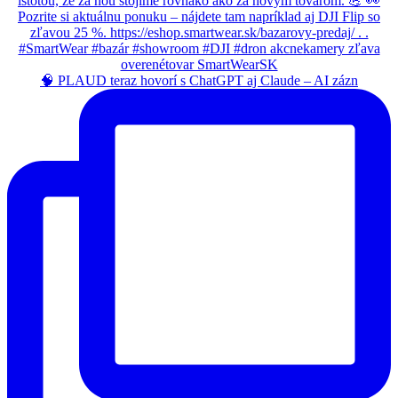
🧠 PLAUD teraz hovorí s ChatGPT aj Claude – AI zázn