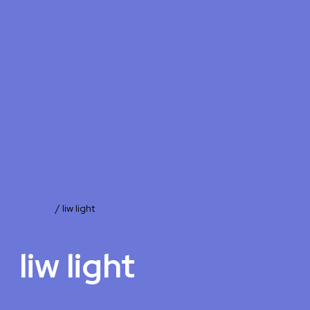
Search
for
E-shop
Domov
/
liw light
liw light