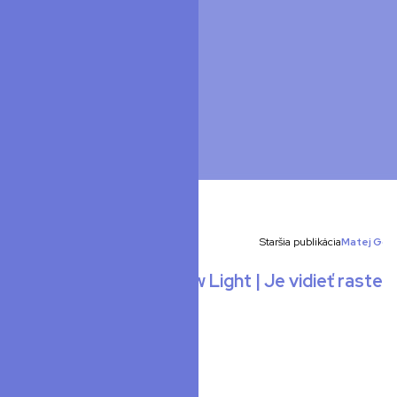
Staršia publikácia
Matej Goli
O6 Black + ukážka Low Light | Je vidieť raster