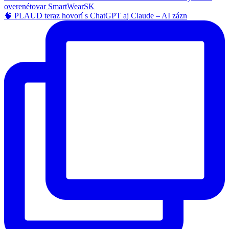
🧠 PLAUD teraz hovorí s ChatGPT aj Claude – AI zázn