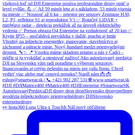
👀 Insta360 Luna Ultra x TouchIt Náš nový obľúbene