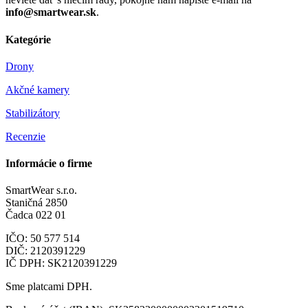
info@smartwear.sk
.
Kategórie
Drony
Akčné kamery
Stabilizátory
Recenzie
Informácie o firme
SmartWear s.r.o.
Staničná 2850
Čadca 022 01
IČO: 50 577 514
DIČ: 2120391229
IČ DPH: SK2120391229
Sme platcami DPH.