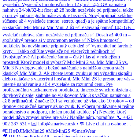
🎥 DJI Osmo Pocket 4P – nová generácia vreckovej ka