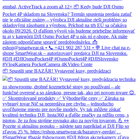
📦 Spustili sme BAZÁR! Vystavené kusy, predvádzaci