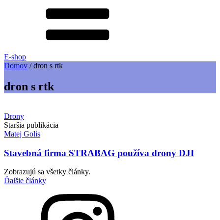
E-shop
Domov
/
dron s rtk
dron s rtk
Drony
Staršia publikácia
Matej Golis
Stavebná firma STRABAG používa drony DJI
Zobrazujú sa všetky články.
Ďalšie články