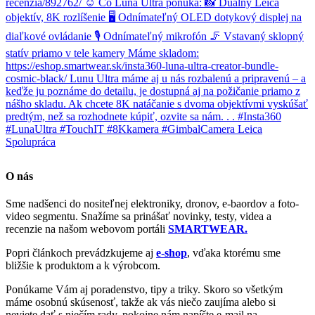
O nás
Sme nadšenci do nositeľnej elektroniky, dronov, e-baordov a foto-
video segmentu. Snažíme sa prinášať novinky, testy, videa a
recenzie na našom webovom portáli
SMARTWEAR.
Popri článkoch prevádzkujeme aj
e-shop
, vďaka ktorému sme
bližšie k produktom a k výrobcom.
Ponúkame Vám aj poradenstvo, tipy a triky. Skoro so všetkým
máme osobnú skúsenosť, takže ak vás niečo zaujíma alebo si
neviete dať s niečím rady, pokojne nám napíšte e-mail na