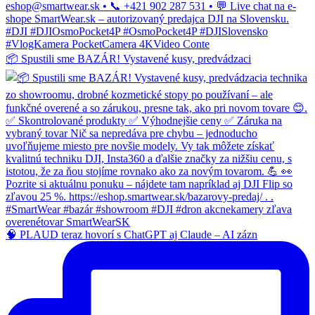
📦 Spustili sme BAZÁR! Vystavené kusy, predvádzaci
🧠 PLAUD teraz hovorí s ChatGPT aj Claude – AI zázn