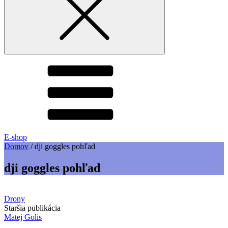
E-shop
Domov
/
dji goggles pohľad
dji goggles pohľad
Drony
Staršia publikácia
Matej Golis