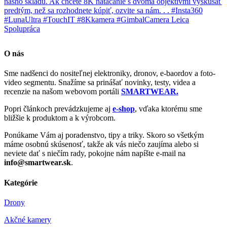
O nás
Sme nadšenci do nositeľnej elektroniky, dronov, e-baordov a foto-
video segmentu. Snažíme sa prinášať novinky, testy, videa a
recenzie na našom webovom portáli
SMARTWEAR.
Popri článkoch prevádzkujeme aj
e-shop
, vďaka ktorému sme
bližšie k produktom a k výrobcom.
Ponúkame Vám aj poradenstvo, tipy a triky. Skoro so všetkým
máme osobnú skúsenosť, takže ak vás niečo zaujíma alebo si
neviete dať s niečím rady, pokojne nám napíšte e-mail na
info@smartwear.sk
.
Kategórie
Drony
Akčné kamery