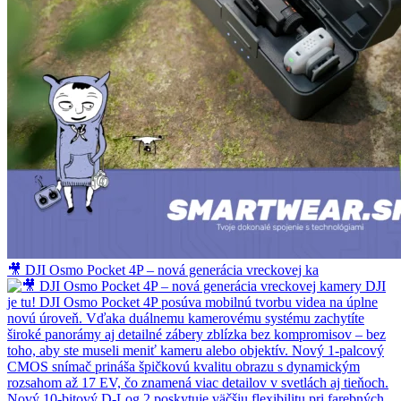
🎥 DJI Osmo Pocket 4P – nová generácia vreckovej ka