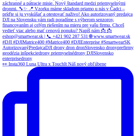
👀 Insta360 Luna Ultra x TouchIt Náš nový obľúbene