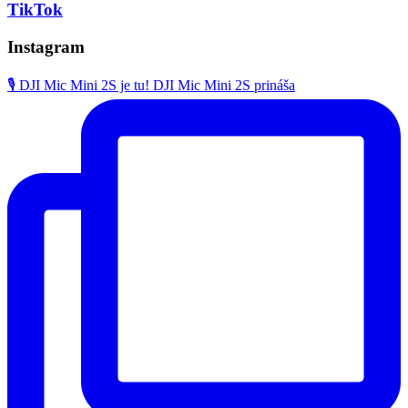
TikTok
Instagram
🎙️ DJI Mic Mini 2S je tu! DJI Mic Mini 2S prináša