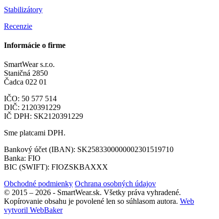
Stabilizátory
Recenzie
Informácie o firme
SmartWear s.r.o.
Staničná 2850
Čadca 022 01
IČO: 50 577 514
DIČ: 2120391229
IČ DPH: SK2120391229
Sme platcami DPH.
Bankový účet (IBAN): SK2583300000002301519710
Banka: FIO
BIC (SWIFT): FIOZSKBAXXX
Obchodné podmienky
Ochrana osobných údajov
© 2015 – 2026 - SmartWear.sk. Všetky práva vyhradené.
Kopírovanie obsahu je povolené len so súhlasom autora.
Web
vytvoril WebBaker