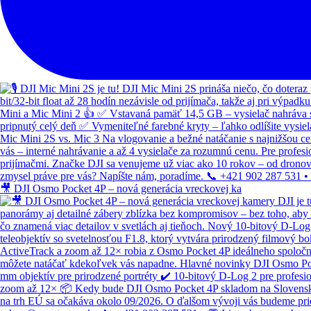
🎥 DJI Osmo Pocket 4P – nová generácia vreckovej ka