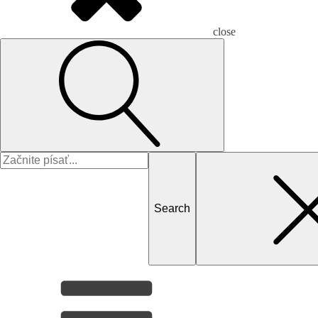
close
Search
for