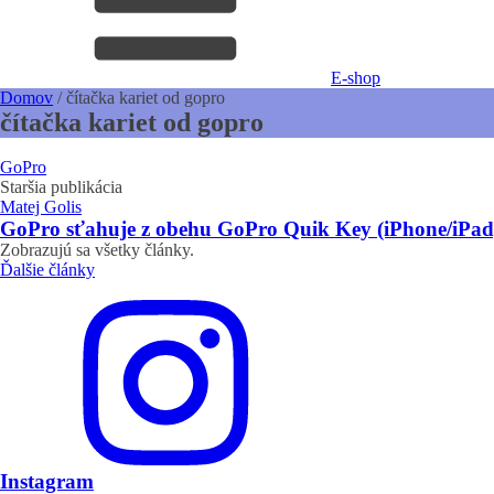
E-shop
Domov
/
čítačka kariet od gopro
čítačka kariet od gopro
GoPro
Staršia publikácia
Matej Golis
GoPro sťahuje z obehu GoPro Quik Key (iPhone/iPad
Zobrazujú sa všetky články.
Ďalšie články
Instagram