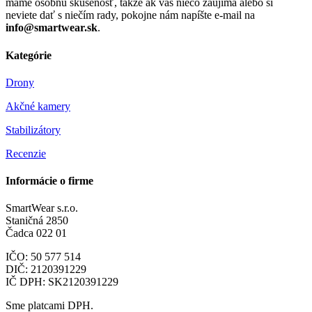
máme osobnú skúsenosť, takže ak vás niečo zaujíma alebo si
neviete dať s niečím rady, pokojne nám napíšte e-mail na
info@smartwear.sk
.
Kategórie
Drony
Akčné kamery
Stabilizátory
Recenzie
Informácie o firme
SmartWear s.r.o.
Staničná 2850
Čadca 022 01
IČO: 50 577 514
DIČ: 2120391229
IČ DPH: SK2120391229
Sme platcami DPH.