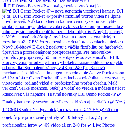
🎥 DJI Osmo Pocket 4P – nová generácia vreckovej ka