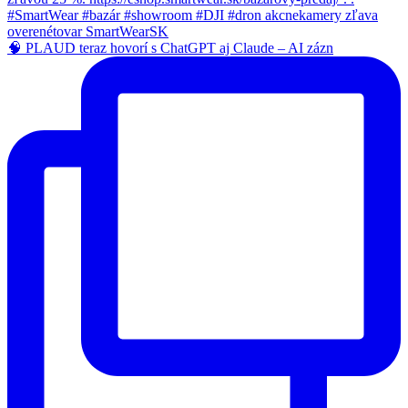
🧠 PLAUD teraz hovorí s ChatGPT aj Claude – AI zázn