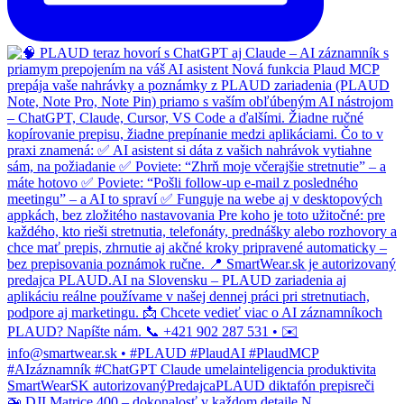
🚁 DJI Matrice 400 – dokonalosť v každom detaile N