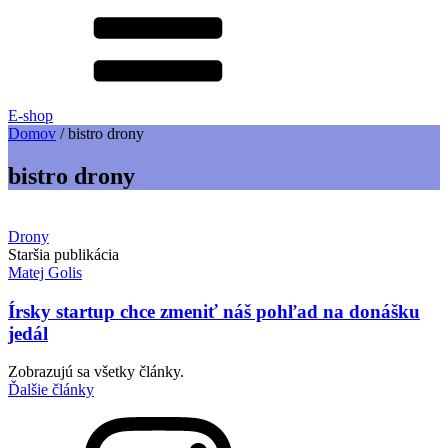
E-shop
Domov
/
bistro drony
bistro drony
Drony
Staršia publikácia
Matej Golis
Írsky startup chce zmeniť náš pohľad na donášku
jedál
Zobrazujú sa všetky články.
Ďalšie články