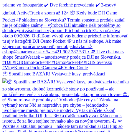
📦 Spustili sme BAZÁR! Vystavené kusy, predvádzaci