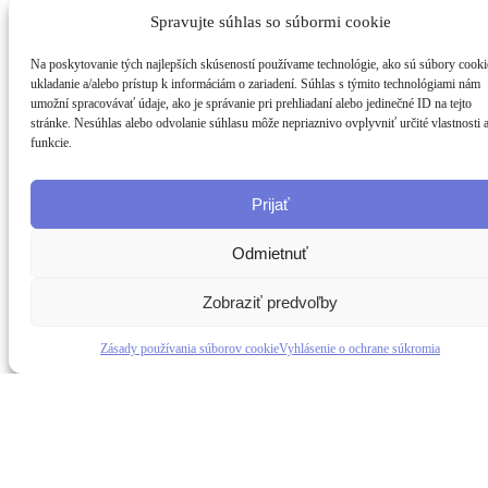
Spravujte súhlas so súbormi cookie
Na poskytovanie tých najlepších skúseností používame technológie, ako sú súbory cooki
ukladanie a/alebo prístup k informáciám o zariadení. Súhlas s týmito technológiami nám
umožní spracovávať údaje, ako je správanie pri prehliadaní alebo jedinečné ID na tejto
stránke. Nesúhlas alebo odvolanie súhlasu môže nepriaznivo ovplyvniť určité vlastnosti 
funkcie.
Prijať
Odmietnuť
Zobraziť predvoľby
Zásady používania súborov cookie
Vyhlásenie o ochrane súkromia