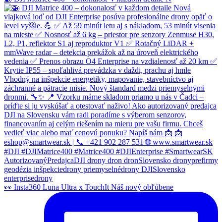
👀 Insta360 Luna Ultra x TouchIt Náš nový obľúbene