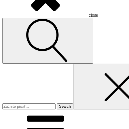
close
Search
for