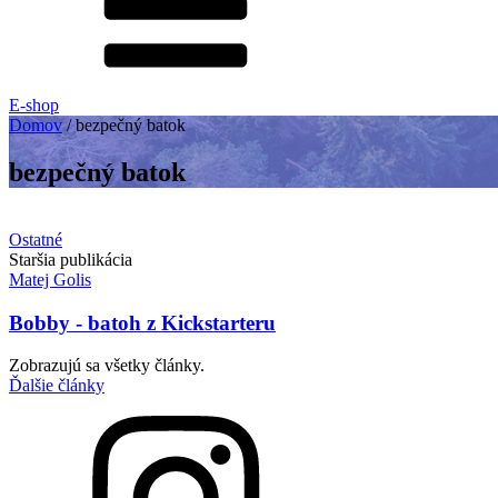
E-shop
Domov
/
bezpečný batok
bezpečný batok
Ostatné
Staršia publikácia
Matej Golis
Bobby - batoh z Kickstarteru
Zobrazujú sa všetky články.
Ďalšie články