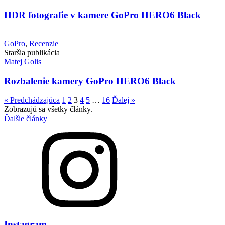
HDR fotografie v kamere GoPro HERO6 Black
GoPro
,
Recenzie
Staršia publikácia
Matej Golis
Rozbalenie kamery GoPro HERO6 Black
« Predchádzajúca
1
2
3
4
5
…
16
Ďalej »
Zobrazujú sa všetky články.
Ďalšie články
Instagram