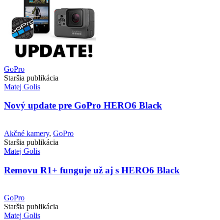
GoPro
Staršia publikácia
Matej Golis
Nový update pre GoPro HERO6 Black
Akčné kamery
,
GoPro
Staršia publikácia
Matej Golis
Removu R1+ funguje už aj s HERO6 Black
GoPro
Staršia publikácia
Matej Golis