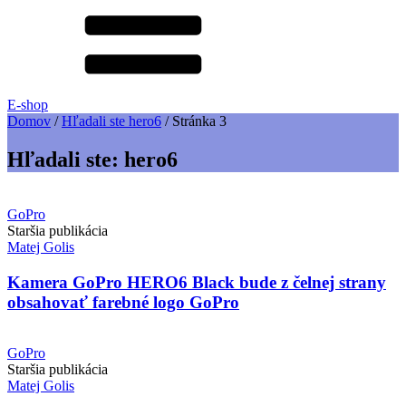
E-shop
Domov
/
Hľadali ste hero6
/
Stránka 3
Hľadali ste: hero6
GoPro
Staršia publikácia
Matej Golis
Kamera GoPro HERO6 Black bude z čelnej strany
obsahovať farebné logo GoPro
GoPro
Staršia publikácia
Matej Golis