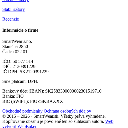
Stabilizátory
Recenzie
Informácie o firme
SmartWear s.r.o.
Staničná 2850
Čadca 022 01
IČO: 50 577 514
DIČ: 2120391229
IČ DPH: SK2120391229
Sme platcami DPH.
Bankový účet (IBAN): SK2583300000002301519710
Banka: FIO
BIC (SWIFT): FIOZSKBAXXX
Obchodné podmienky
Ochrana osobných údajov
© 2015 – 2026 - SmartWear.sk. Všetky práva vyhradené.
Kopírovanie obsahu je povolené len so súhlasom autora.
Web
vytvoril WebBaker