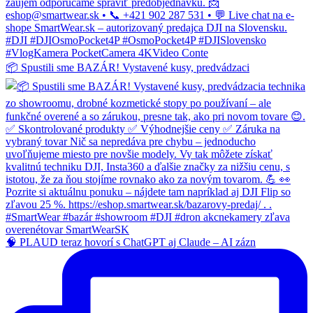
📦 Spustili sme BAZÁR! Vystavené kusy, predvádzaci
🧠 PLAUD teraz hovorí s ChatGPT aj Claude – AI zázn