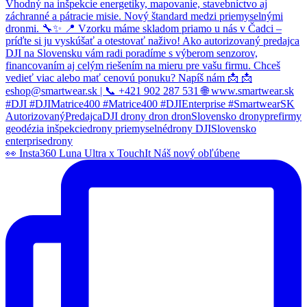
👀 Insta360 Luna Ultra x TouchIt Náš nový obľúbene