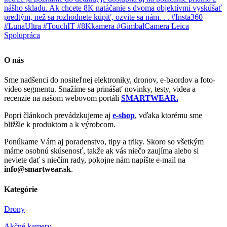
O nás
Sme nadšenci do nositeľnej elektroniky, dronov, e-baordov a foto-
video segmentu. Snažíme sa prinášať novinky, testy, videa a
recenzie na našom webovom portáli
SMARTWEAR.
Popri článkoch prevádzkujeme aj
e-shop
, vďaka ktorému sme
bližšie k produktom a k výrobcom.
Ponúkame Vám aj poradenstvo, tipy a triky. Skoro so všetkým
máme osobnú skúsenosť, takže ak vás niečo zaujíma alebo si
neviete dať s niečím rady, pokojne nám napíšte e-mail na
info@smartwear.sk
.
Kategórie
Drony
Akčné kamery