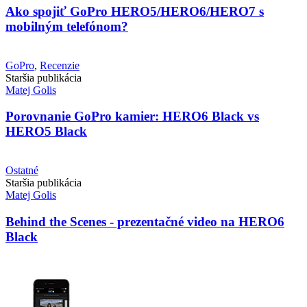
Ako spojiť GoPro HERO5/HERO6/HERO7 s
mobilným telefónom?
GoPro
,
Recenzie
Staršia publikácia
Matej Golis
Porovnanie GoPro kamier: HERO6 Black vs
HERO5 Black
Ostatné
Staršia publikácia
Matej Golis
Behind the Scenes - prezentačné video na HERO6
Black